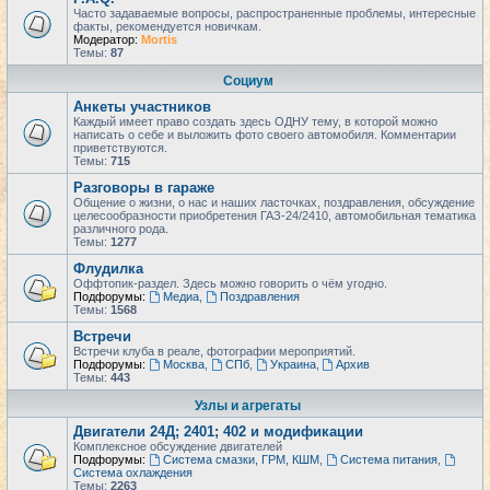
Часто задаваемые вопросы, распространенные проблемы, интересные
факты, рекомендуется новичкам.
Модератор:
Mortis
Темы:
87
Социум
Анкеты участников
Каждый имеет право создать здесь ОДНУ тему, в которой можно
написать о себе и выложить фото своего автомобиля. Комментарии
приветствуются.
Темы:
715
Разговоры в гараже
Общение о жизни, о нас и наших ласточках, поздравления, обсуждение
целесообразности приобретения ГАЗ-24/2410, автомобильная тематика
различного рода.
Темы:
1277
Флудилка
Оффтопик-раздел. Здесь можно говорить о чём угодно.
Подфорумы:
Медиа
,
Поздравления
Темы:
1568
Встречи
Встречи клуба в реале, фотографии мероприятий.
Подфорумы:
Москва
,
СПб
,
Украина
,
Архив
Темы:
443
Узлы и агрегаты
Двигатели 24Д; 2401; 402 и модификации
Комплексное обсуждение двигателей
Подфорумы:
Система смазки, ГРМ, КШМ
,
Система питания
,
Система охлаждения
Темы:
2263