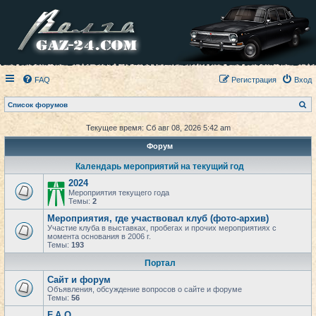
FAQ
Регистрация
Вход
П
Список форумов
о
и
Текущее время: Сб авг 08, 2026 5:42 am
с
к
Форум
Календарь мероприятий на текущий год
2024
Мероприятия текущего года
Темы:
2
Мероприятия, где участвовал клуб (фото-архив)
Участие клуба в выставках, пробегах и прочих мероприятиях с
момента основания в 2006 г.
Темы:
193
Портал
Сайт и форум
Объявления, обсуждение вопросов о сайте и форуме
Темы:
56
F.A.Q.