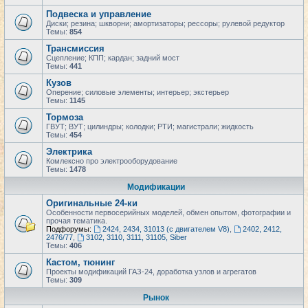
Подвеска и управление
Диски; резина; шкворни; амортизаторы; рессоры; рулевой редуктор
Темы:
854
Трансмиссия
Сцепление; КПП; кардан; задний мост
Темы:
441
Кузов
Оперение; силовые элементы; интерьер; экстерьер
Темы:
1145
Тормоза
ГВУТ; ВУТ; цилиндры; колодки; РТИ; магистрали; жидкость
Темы:
454
Электрика
Комлексно про электрооборудование
Темы:
1478
Модификации
Оригинальные 24-ки
Особенности первосерийных моделей, обмен опытом, фотографии и
прочая тематика.
Подфорумы:
2424, 2434, 31013 (с двигателем V8)
,
2402, 2412,
2476/77
,
3102, 3110, 3111, 31105, Siber
Темы:
406
Кастом, тюнинг
Проекты модификаций ГАЗ-24, доработка узлов и агрегатов
Темы:
309
Рынок