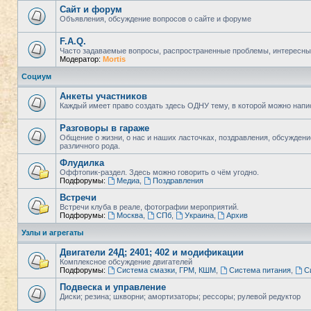
Сайт и форум
Объявления, обсуждение вопросов о сайте и форуме
F.A.Q.
Часто задаваемые вопросы, распространенные проблемы, интересны
Модератор:
Mortis
Социум
Анкеты участников
Каждый имеет право создать здесь ОДНУ тему, в которой можно напи
Разговоры в гараже
Общение о жизни, о нас и наших ласточках, поздравления, обсужден
различного рода.
Флудилка
Оффтопик-раздел. Здесь можно говорить о чём угодно.
Подфорумы:
Медиа
,
Поздравления
Встречи
Встречи клуба в реале, фотографии мероприятий.
Подфорумы:
Москва
,
СПб
,
Украина
,
Архив
Узлы и агрегаты
Двигатели 24Д; 2401; 402 и модификации
Комплексное обсуждение двигателей
Подфорумы:
Система смазки, ГРМ, КШМ
,
Система питания
,
С
Подвеска и управление
Диски; резина; шкворни; амортизаторы; рессоры; рулевой редуктор