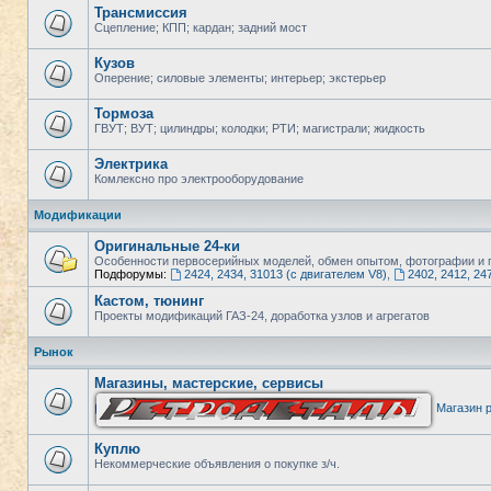
Трансмиссия
Сцепление; КПП; кардан; задний мост
Кузов
Оперение; силовые элементы; интерьер; экстерьер
Тормоза
ГВУТ; ВУТ; цилиндры; колодки; РТИ; магистрали; жидкость
Электрика
Комлексно про электрооборудование
Модификации
Оригинальные 24-ки
Особенности первосерийных моделей, обмен опытом, фотографии и п
Подфорумы:
2424, 2434, 31013 (с двигателем V8)
,
2402, 2412, 24
Кастом, тюнинг
Проекты модификаций ГАЗ-24, доработка узлов и агрегатов
Рынок
Магазины, мастерские, сервисы
Магазин р
Куплю
Некоммерческие объявления о покупке з/ч.