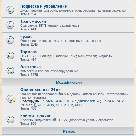
Подвеска и управление
Диски; резина; шкворни; амортизаторы; рессоры; рулевой редуктор
Темы:
854
Трансмиссия
Сцепление; КПП; кардан; задний мост
Темы:
441
Кузов
Оперение; силовые элементы; интерьер; экстерьер
Темы:
1145
Тормоза
ГВУТ; ВУТ; цилиндры; колодки; РТИ; магистрали; жидкость
Темы:
454
Электрика
Комлексно про электрооборудование
Темы:
1478
Модификации
Оригинальные 24-ки
Особенности первосерийных моделей, обмен опытом, фотографии и
прочая тематика.
Подфорумы:
2424, 2434, 31013 (с двигателем V8)
,
2402, 2412,
2476/77
,
3102, 3110, 3111, 31105, Siber
Темы:
406
Кастом, тюнинг
Проекты модификаций ГАЗ-24, доработка узлов и агрегатов
Темы:
309
Рынок