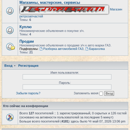
Магазины, мастерские, сервисы
Магазин
ретрозапчастей
Темы:
6
Куплю
Некоммерческие объявления о покупке з/ч.
Темы:
4
Продам
Некоммерческие объявления о продаже з/ч к авто марки ГАЗ.
Подфорумы:
Разборка автомобилей ГАЗ
,
Барахолка
Темы:
21
Вход
•
Регистрация
Имя пользователя:
Пароль:
Забыли пароль?
Запомнить меня
Кто сейчас на конференции
Всего
127
посетителей :: 1 зарегистрированный, 0 скрытых и 126 гостей
(основано на активности пользователей за последние 5 минут)
Больше всего посетителей (
4181
) здесь было Чт май 07, 2026 13:06 pm