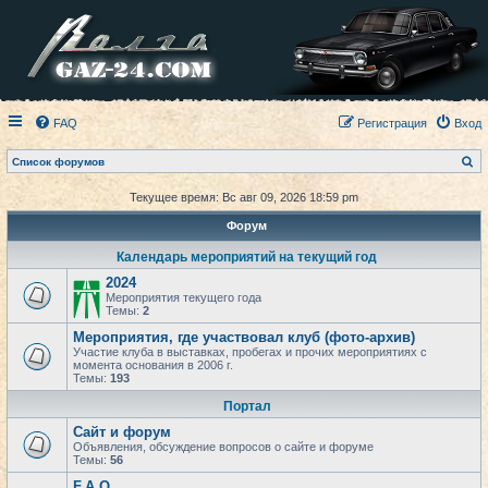
FAQ
Регистрация
Вход
П
Список форумов
о
и
Текущее время: Вс авг 09, 2026 18:59 pm
с
к
Форум
Календарь мероприятий на текущий год
2024
Мероприятия текущего года
Темы:
2
Мероприятия, где участвовал клуб (фото-архив)
Участие клуба в выставках, пробегах и прочих мероприятиях с
момента основания в 2006 г.
Темы:
193
Портал
Сайт и форум
Объявления, обсуждение вопросов о сайте и форуме
Темы:
56
F.A.Q.