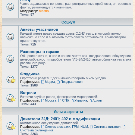
Часто задаваемые вопросы, распространенные проблемы, интересные
факты, рекомендуется новичкам.
Модератор:
Mortis
Темы:
87
Социум
Анкеты участников
Каждый имеет право создать здесь ОДНУ тему, в которой можно
написать о себе и выложить фото своего автомобиля. Комментарии
приветствуются.
Темы:
715
Разговоры в гараже
Общение о жизни, о нас и наших ласточках, поздравления, обсуждение
целесообразности приобретения ГАЗ-24/2410, автомобильная тематика
различного рода.
Темы:
1277
Флудилка
Оффтопик-раздел. Здесь можно говорить о чём угодно.
Подфорумы:
Медиа
,
Поздравления
Темы:
1568
Встречи
Встречи клуба в реале, фотографии мероприятий.
Подфорумы:
Москва
,
СПб
,
Украина
,
Архив
Темы:
443
Узлы и агрегаты
Двигатели 24Д; 2401; 402 и модификации
Комплексное обсуждение двигателей
Подфорумы:
Система смазки, ГРМ, КШМ
,
Система питания
,
Система охлаждения
Темы:
2263