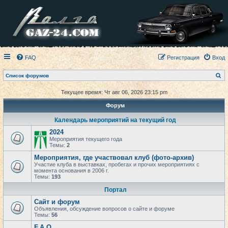
FAQ
Регистрация
Вход
П
Список форумов
о
и
Текущее время: Чт авг 06, 2026 23:15 pm
с
к
Форум
Календарь мероприятий на текущий год
2024
Мероприятия текущего года
Темы:
2
Мероприятия, где участвовал клуб (фото-архив)
Участие клуба в выставках, пробегах и прочих мероприятиях с
момента основания в 2006 г.
Темы:
193
Портал
Сайт и форум
Объявления, обсуждение вопросов о сайте и форуме
Темы:
56
F.A.Q.