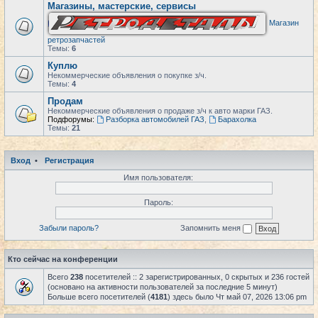
Магазины, мастерские, сервисы
Магазин
ретрозапчастей
Темы:
6
Куплю
Некоммерческие объявления о покупке з/ч.
Темы:
4
Продам
Некоммерческие объявления о продаже з/ч к авто марки ГАЗ.
Подфорумы:
Разборка автомобилей ГАЗ
,
Барахолка
Темы:
21
Вход
•
Регистрация
Имя пользователя:
Пароль:
Забыли пароль?
Запомнить меня
Кто сейчас на конференции
Всего
238
посетителей :: 2 зарегистрированных, 0 скрытых и 236 гостей
(основано на активности пользователей за последние 5 минут)
Больше всего посетителей (
4181
) здесь было Чт май 07, 2026 13:06 pm