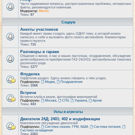
Часто задаваемые вопросы, распространенные проблемы, интересные
факты, рекомендуется новичкам.
Модератор:
Mortis
Темы:
87
Социум
Анкеты участников
Каждый имеет право создать здесь ОДНУ тему, в которой можно
написать о себе и выложить фото своего автомобиля. Комментарии
приветствуются.
Темы:
715
Разговоры в гараже
Общение о жизни, о нас и наших ласточках, поздравления, обсуждение
целесообразности приобретения ГАЗ-24/2410, автомобильная тематика
различного рода.
Темы:
1277
Флудилка
Оффтопик-раздел. Здесь можно говорить о чём угодно.
Подфорумы:
Медиа
,
Поздравления
Темы:
1568
Встречи
Встречи клуба в реале, фотографии мероприятий.
Подфорумы:
Москва
,
СПб
,
Украина
,
Архив
Темы:
443
Узлы и агрегаты
Двигатели 24Д; 2401; 402 и модификации
Комплексное обсуждение двигателей
Подфорумы:
Система смазки, ГРМ, КШМ
,
Система питания
,
Система охлаждения
Темы:
2263