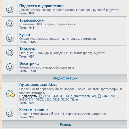
Подвеска и управление
Диски; резина; шкворни; амортизаторы; рессоры; рулевой редуктор
Темы:
854
Трансмиссия
Сцепление; КПП; кардан; задний мост
Темы:
441
Кузов
Оперение; силовые элементы; интерьер; экстерьер
Темы:
1145
Тормоза
ГВУТ; ВУТ; цилиндры; колодки; РТИ; магистрали; жидкость
Темы:
454
Электрика
Комлексно про электрооборудование
Темы:
1478
Модификации
Оригинальные 24-ки
Особенности первосерийных моделей, обмен опытом, фотографии и
прочая тематика.
Подфорумы:
2424, 2434, 31013 (с двигателем V8)
,
2402, 2412,
2476/77
,
3102, 3110, 3111, 31105, Siber
Темы:
406
Кастом, тюнинг
Проекты модификаций ГАЗ-24, доработка узлов и агрегатов
Темы:
309
Рынок