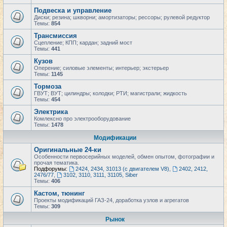
Подвеска и управление
Диски; резина; шкворни; амортизаторы; рессоры; рулевой редуктор
Темы:
854
Трансмиссия
Сцепление; КПП; кардан; задний мост
Темы:
441
Кузов
Оперение; силовые элементы; интерьер; экстерьер
Темы:
1145
Тормоза
ГВУТ; ВУТ; цилиндры; колодки; РТИ; магистрали; жидкость
Темы:
454
Электрика
Комлексно про электрооборудование
Темы:
1478
Модификации
Оригинальные 24-ки
Особенности первосерийных моделей, обмен опытом, фотографии и
прочая тематика.
Подфорумы:
2424, 2434, 31013 (с двигателем V8)
,
2402, 2412,
2476/77
,
3102, 3110, 3111, 31105, Siber
Темы:
406
Кастом, тюнинг
Проекты модификаций ГАЗ-24, доработка узлов и агрегатов
Темы:
309
Рынок