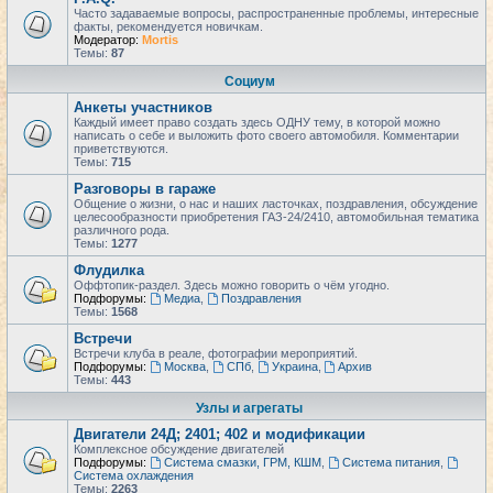
Часто задаваемые вопросы, распространенные проблемы, интересные
факты, рекомендуется новичкам.
Модератор:
Mortis
Темы:
87
Социум
Анкеты участников
Каждый имеет право создать здесь ОДНУ тему, в которой можно
написать о себе и выложить фото своего автомобиля. Комментарии
приветствуются.
Темы:
715
Разговоры в гараже
Общение о жизни, о нас и наших ласточках, поздравления, обсуждение
целесообразности приобретения ГАЗ-24/2410, автомобильная тематика
различного рода.
Темы:
1277
Флудилка
Оффтопик-раздел. Здесь можно говорить о чём угодно.
Подфорумы:
Медиа
,
Поздравления
Темы:
1568
Встречи
Встречи клуба в реале, фотографии мероприятий.
Подфорумы:
Москва
,
СПб
,
Украина
,
Архив
Темы:
443
Узлы и агрегаты
Двигатели 24Д; 2401; 402 и модификации
Комплексное обсуждение двигателей
Подфорумы:
Система смазки, ГРМ, КШМ
,
Система питания
,
Система охлаждения
Темы:
2263