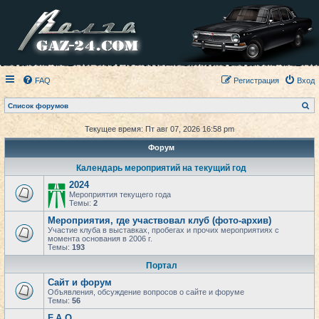
FAQ
Регистрация
Вход
П
Список форумов
о
и
Текущее время: Пт авг 07, 2026 16:58 pm
с
к
Форум
Календарь мероприятий на текущий год
2024
Мероприятия текущего года
Темы:
2
Мероприятия, где участвовал клуб (фото-архив)
Участие клуба в выставках, пробегах и прочих мероприятиях с
момента основания в 2006 г.
Темы:
193
Портал
Сайт и форум
Объявления, обсуждение вопросов о сайте и форуме
Темы:
56
F.A.Q.