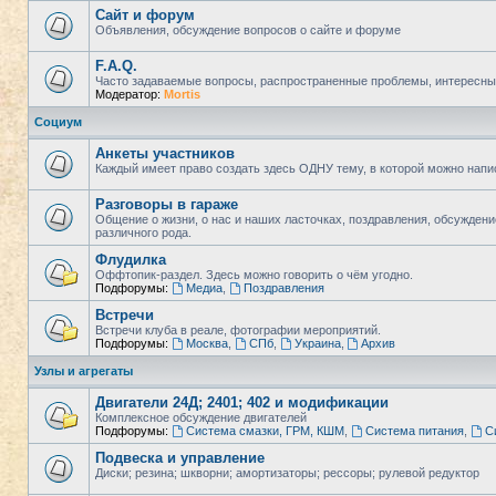
Сайт и форум
Объявления, обсуждение вопросов о сайте и форуме
F.A.Q.
Часто задаваемые вопросы, распространенные проблемы, интересны
Модератор:
Mortis
Социум
Анкеты участников
Каждый имеет право создать здесь ОДНУ тему, в которой можно напи
Разговоры в гараже
Общение о жизни, о нас и наших ласточках, поздравления, обсужден
различного рода.
Флудилка
Оффтопик-раздел. Здесь можно говорить о чём угодно.
Подфорумы:
Медиа
,
Поздравления
Встречи
Встречи клуба в реале, фотографии мероприятий.
Подфорумы:
Москва
,
СПб
,
Украина
,
Архив
Узлы и агрегаты
Двигатели 24Д; 2401; 402 и модификации
Комплексное обсуждение двигателей
Подфорумы:
Система смазки, ГРМ, КШМ
,
Система питания
,
С
Подвеска и управление
Диски; резина; шкворни; амортизаторы; рессоры; рулевой редуктор