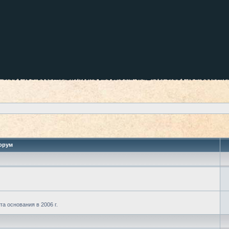
орум
а основания в 2006 г.