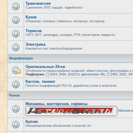
Трансмиссия
Сцепление; КПП; кардан; задний мост
Кузов
Оперение; силовые элементы; интерьер; экстерьер
Тормоза
ГВУТ; ВУТ; цилиндры; колодки; РТИ; магистрали; жидкость
Электрика
Комлексно про электрооборудование
Модификации
Оригинальные 24-ки
Особенности первосерийных моделей, обмен опытом, фотографии и п
Подфорумы:
2424, 2434, 31013 (с двигателем V8)
,
2402, 2412, 24
Кастом, тюнинг
Проекты модификаций ГАЗ-24, доработка узлов и агрегатов
Рынок
Магазины, мастерские, сервисы
Магазин р
Куплю
Некоммерческие объявления о покупке з/ч.