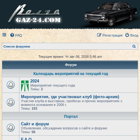
FAQ
Регистрация
Вход
П
Список форумов
о
и
Текущее время: Чт авг 06, 2026 5:46 am
с
к
Форум
Календарь мероприятий на текущий год
2024
Мероприятия текущего года
Темы:
2
Мероприятия, где участвовал клуб (фото-архив)
Участие клуба в выставках, пробегах и прочих мероприятиях с
момента основания в 2006 г.
Темы:
193
Портал
Сайт и форум
Объявления, обсуждение вопросов о сайте и форуме
Темы:
56
F.A.Q.