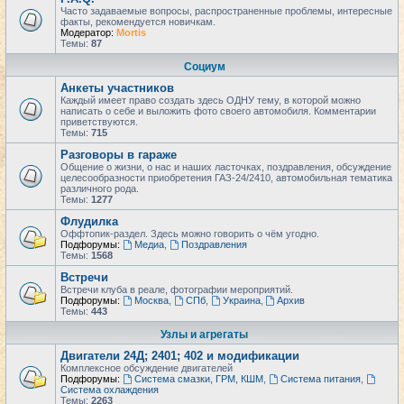
Часто задаваемые вопросы, распространенные проблемы, интересные
факты, рекомендуется новичкам.
Модератор:
Mortis
Темы:
87
Социум
Анкеты участников
Каждый имеет право создать здесь ОДНУ тему, в которой можно
написать о себе и выложить фото своего автомобиля. Комментарии
приветствуются.
Темы:
715
Разговоры в гараже
Общение о жизни, о нас и наших ласточках, поздравления, обсуждение
целесообразности приобретения ГАЗ-24/2410, автомобильная тематика
различного рода.
Темы:
1277
Флудилка
Оффтопик-раздел. Здесь можно говорить о чём угодно.
Подфорумы:
Медиа
,
Поздравления
Темы:
1568
Встречи
Встречи клуба в реале, фотографии мероприятий.
Подфорумы:
Москва
,
СПб
,
Украина
,
Архив
Темы:
443
Узлы и агрегаты
Двигатели 24Д; 2401; 402 и модификации
Комплексное обсуждение двигателей
Подфорумы:
Система смазки, ГРМ, КШМ
,
Система питания
,
Система охлаждения
Темы:
2263