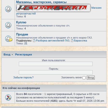
Магазины, мастерские, сервисы
Магазин
ретрозапчастей
Темы:
6
Куплю
Некоммерческие объявления о покупке з/ч.
Темы:
4
Продам
Некоммерческие объявления о продаже з/ч к авто марки ГАЗ.
Подфорумы:
Разборка автомобилей ГАЗ
,
Барахолка
Темы:
21
Вход
•
Регистрация
Имя пользователя:
Пароль:
Забыли пароль?
Запомнить меня
Кто сейчас на конференции
Всего
84
посетителя :: 1 зарегистрированный, 0 скрытых и 83 гостя
(основано на активности пользователей за последние 5 минут)
Больше всего посетителей (
4181
) здесь было Чт май 07, 2026 13:06 pm