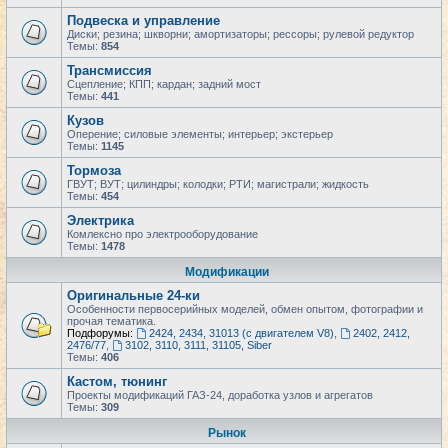
Подвеска и управление
Диски; резина; шкворни; амортизаторы; рессоры; рулевой редуктор
Темы:
854
Трансмиссия
Сцепление; КПП; кардан; задний мост
Темы:
441
Кузов
Оперение; силовые элементы; интерьер; экстерьер
Темы:
1145
Тормоза
ГВУТ; ВУТ; цилиндры; колодки; РТИ; магистрали; жидкость
Темы:
454
Электрика
Комлексно про электрооборудование
Темы:
1478
Модификации
Оригинальные 24-ки
Особенности первосерийных моделей, обмен опытом, фотографии и
прочая тематика.
Подфорумы:
2424, 2434, 31013 (с двигателем V8)
,
2402, 2412,
2476/77
,
3102, 3110, 3111, 31105, Siber
Темы:
406
Кастом, тюнинг
Проекты модификаций ГАЗ-24, доработка узлов и агрегатов
Темы:
309
Рынок