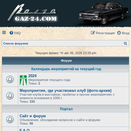
FAQ
Регистрация
Вход
П
Список форумов
о
и
Текущее время: Чт авг 06, 2026 23:29 pm
с
к
Форум
Календарь мероприятий на текущий год
2024
Мероприятия текущего года
Темы:
2
Мероприятия, где участвовал клуб (фото-архив)
Участие клуба в выставках, пробегах и прочих мероприятиях с
момента основания в 2006 г.
Темы:
193
Портал
Сайт и форум
Объявления, обсуждение вопросов о сайте и форуме
Темы:
56
F.A.Q.