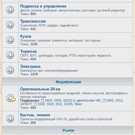
Подвеска и управление
Диски; резина; шкворни; амортизаторы; рессоры; рулевой редуктор
Темы:
854
Трансмиссия
Сцепление; КПП; кардан; задний мост
Темы:
441
Кузов
Оперение; силовые элементы; интерьер; экстерьер
Темы:
1145
Тормоза
ГВУТ; ВУТ; цилиндры; колодки; РТИ; магистрали; жидкость
Темы:
454
Электрика
Комлексно про электрооборудование
Темы:
1478
Модификации
Оригинальные 24-ки
Особенности первосерийных моделей, обмен опытом, фотографии и
прочая тематика.
Подфорумы:
2424, 2434, 31013 (с двигателем V8)
,
2402, 2412,
2476/77
,
3102, 3110, 3111, 31105, Siber
Темы:
406
Кастом, тюнинг
Проекты модификаций ГАЗ-24, доработка узлов и агрегатов
Темы:
309
Рынок