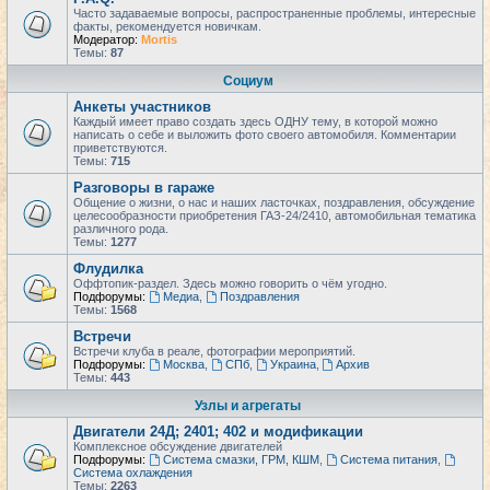
Часто задаваемые вопросы, распространенные проблемы, интересные
факты, рекомендуется новичкам.
Модератор:
Mortis
Темы:
87
Социум
Анкеты участников
Каждый имеет право создать здесь ОДНУ тему, в которой можно
написать о себе и выложить фото своего автомобиля. Комментарии
приветствуются.
Темы:
715
Разговоры в гараже
Общение о жизни, о нас и наших ласточках, поздравления, обсуждение
целесообразности приобретения ГАЗ-24/2410, автомобильная тематика
различного рода.
Темы:
1277
Флудилка
Оффтопик-раздел. Здесь можно говорить о чём угодно.
Подфорумы:
Медиа
,
Поздравления
Темы:
1568
Встречи
Встречи клуба в реале, фотографии мероприятий.
Подфорумы:
Москва
,
СПб
,
Украина
,
Архив
Темы:
443
Узлы и агрегаты
Двигатели 24Д; 2401; 402 и модификации
Комплексное обсуждение двигателей
Подфорумы:
Система смазки, ГРМ, КШМ
,
Система питания
,
Система охлаждения
Темы:
2263