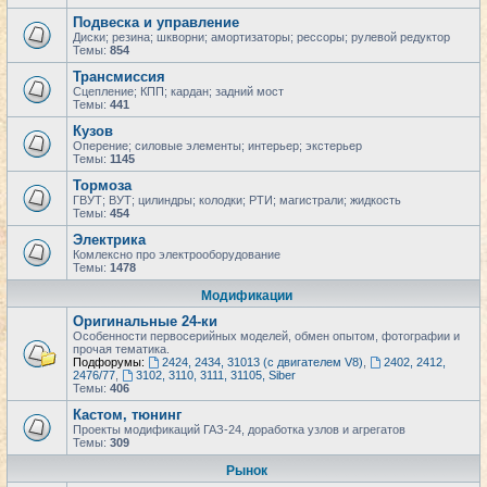
Подвеска и управление
Диски; резина; шкворни; амортизаторы; рессоры; рулевой редуктор
Темы:
854
Трансмиссия
Сцепление; КПП; кардан; задний мост
Темы:
441
Кузов
Оперение; силовые элементы; интерьер; экстерьер
Темы:
1145
Тормоза
ГВУТ; ВУТ; цилиндры; колодки; РТИ; магистрали; жидкость
Темы:
454
Электрика
Комлексно про электрооборудование
Темы:
1478
Модификации
Оригинальные 24-ки
Особенности первосерийных моделей, обмен опытом, фотографии и
прочая тематика.
Подфорумы:
2424, 2434, 31013 (с двигателем V8)
,
2402, 2412,
2476/77
,
3102, 3110, 3111, 31105, Siber
Темы:
406
Кастом, тюнинг
Проекты модификаций ГАЗ-24, доработка узлов и агрегатов
Темы:
309
Рынок