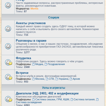
Часто задаваемые вопросы, распространенные проблемы, интересные
факты, рекомендуется новичкам.
Модератор:
Mortis
Темы:
87
Социум
Анкеты участников
Каждый имеет право создать здесь ОДНУ тему, в которой можно
написать о себе и выложить фото своего автомобиля. Комментарии
приветствуются.
Темы:
715
Разговоры в гараже
Общение о жизни, о нас и наших ласточках, поздравления, обсуждение
целесообразности приобретения ГАЗ-24/2410, автомобильная тематика
различного рода.
Темы:
1277
Флудилка
Оффтопик-раздел. Здесь можно говорить о чём угодно.
Подфорумы:
Медиа
,
Поздравления
Темы:
1568
Встречи
Встречи клуба в реале, фотографии мероприятий.
Подфорумы:
Москва
,
СПб
,
Украина
,
Архив
Темы:
443
Узлы и агрегаты
Двигатели 24Д; 2401; 402 и модификации
Комплексное обсуждение двигателей
Подфорумы:
Система смазки, ГРМ, КШМ
,
Система питания
,
Система охлаждения
Темы:
2263