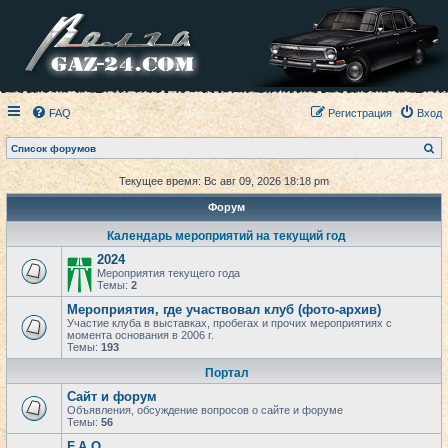
FAQ
Регистрация
Вход
П
Список форумов
о
и
Текущее время: Вс авг 09, 2026 18:18 pm
с
к
Форум
Календарь мероприятий на текущий год
2024
Мероприятия текущего года
Темы:
2
Мероприятия, где участвовал клуб (фото-архив)
Участие клуба в выставках, пробегах и прочих мероприятиях с
момента основания в 2006 г.
Темы:
193
Портал
Сайт и форум
Объявления, обсуждение вопросов о сайте и форуме
Темы:
56
F.A.Q.