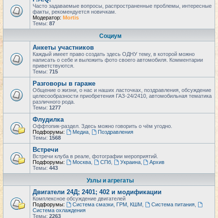
Часто задаваемые вопросы, распространенные проблемы, интересные
факты, рекомендуется новичкам.
Модератор:
Mortis
Темы:
87
Социум
Анкеты участников
Каждый имеет право создать здесь ОДНУ тему, в которой можно
написать о себе и выложить фото своего автомобиля. Комментарии
приветствуются.
Темы:
715
Разговоры в гараже
Общение о жизни, о нас и наших ласточках, поздравления, обсуждение
целесообразности приобретения ГАЗ-24/2410, автомобильная тематика
различного рода.
Темы:
1277
Флудилка
Оффтопик-раздел. Здесь можно говорить о чём угодно.
Подфорумы:
Медиа
,
Поздравления
Темы:
1568
Встречи
Встречи клуба в реале, фотографии мероприятий.
Подфорумы:
Москва
,
СПб
,
Украина
,
Архив
Темы:
443
Узлы и агрегаты
Двигатели 24Д; 2401; 402 и модификации
Комплексное обсуждение двигателей
Подфорумы:
Система смазки, ГРМ, КШМ
,
Система питания
,
Система охлаждения
Темы:
2263