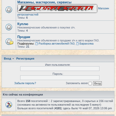
Магазины, мастерские, сервисы
Магазин
ретрозапчастей
Темы:
6
Куплю
Некоммерческие объявления о покупке з/ч.
Темы:
4
Продам
Некоммерческие объявления о продаже з/ч к авто марки ГАЗ.
Подфорумы:
Разборка автомобилей ГАЗ
,
Барахолка
Темы:
21
Вход
•
Регистрация
Имя пользователя:
Пароль:
Забыли пароль?
Запомнить меня
Кто сейчас на конференции
Всего
158
посетителей :: 2 зарегистрированных, 0 скрытых и 156 гостей
(основано на активности пользователей за последние 5 минут)
Больше всего посетителей (
4181
) здесь было Чт май 07, 2026 13:06 pm