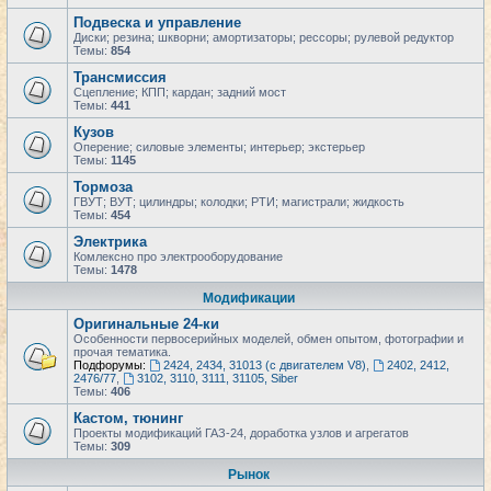
Подвеска и управление
Диски; резина; шкворни; амортизаторы; рессоры; рулевой редуктор
Темы:
854
Трансмиссия
Сцепление; КПП; кардан; задний мост
Темы:
441
Кузов
Оперение; силовые элементы; интерьер; экстерьер
Темы:
1145
Тормоза
ГВУТ; ВУТ; цилиндры; колодки; РТИ; магистрали; жидкость
Темы:
454
Электрика
Комлексно про электрооборудование
Темы:
1478
Модификации
Оригинальные 24-ки
Особенности первосерийных моделей, обмен опытом, фотографии и
прочая тематика.
Подфорумы:
2424, 2434, 31013 (с двигателем V8)
,
2402, 2412,
2476/77
,
3102, 3110, 3111, 31105, Siber
Темы:
406
Кастом, тюнинг
Проекты модификаций ГАЗ-24, доработка узлов и агрегатов
Темы:
309
Рынок