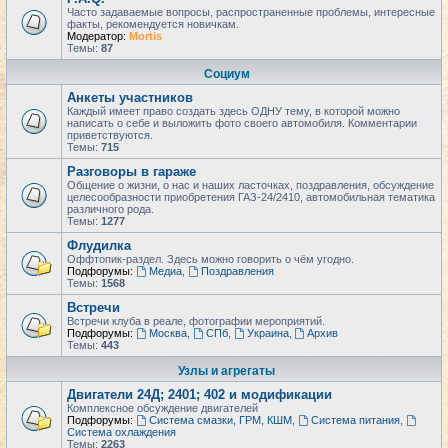
Часто задаваемые вопросы, распространенные проблемы, интересные
факты, рекомендуется новичкам.
Модератор:
Mortis
Темы:
87
Социум
Анкеты участников
Каждый имеет право создать здесь ОДНУ тему, в которой можно
написать о себе и выложить фото своего автомобиля. Комментарии
приветствуются.
Темы:
715
Разговоры в гараже
Общение о жизни, о нас и наших ласточках, поздравления, обсуждение
целесообразности приобретения ГАЗ-24/2410, автомобильная тематика
различного рода.
Темы:
1277
Флудилка
Оффтопик-раздел. Здесь можно говорить о чём угодно.
Подфорумы:
Медиа
,
Поздравления
Темы:
1568
Встречи
Встречи клуба в реале, фотографии мероприятий.
Подфорумы:
Москва
,
СПб
,
Украина
,
Архив
Темы:
443
Узлы и агрегаты
Двигатели 24Д; 2401; 402 и модификации
Комплексное обсуждение двигателей
Подфорумы:
Система смазки, ГРМ, КШМ
,
Система питания
,
Система охлаждения
Темы:
2263