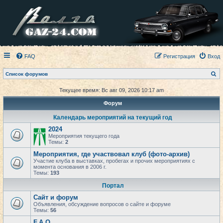
FAQ
Регистрация
Вход
П
Список форумов
о
и
Текущее время: Вс авг 09, 2026 10:17 am
с
к
Форум
Календарь мероприятий на текущий год
2024
Мероприятия текущего года
Темы:
2
Мероприятия, где участвовал клуб (фото-архив)
Участие клуба в выставках, пробегах и прочих мероприятиях с
момента основания в 2006 г.
Темы:
193
Портал
Сайт и форум
Объявления, обсуждение вопросов о сайте и форуме
Темы:
56
F.A.Q.