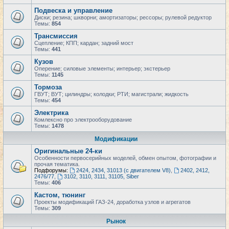
Подвеска и управление
Диски; резина; шкворни; амортизаторы; рессоры; рулевой редуктор
Темы:
854
Трансмиссия
Сцепление; КПП; кардан; задний мост
Темы:
441
Кузов
Оперение; силовые элементы; интерьер; экстерьер
Темы:
1145
Тормоза
ГВУТ; ВУТ; цилиндры; колодки; РТИ; магистрали; жидкость
Темы:
454
Электрика
Комлексно про электрооборудование
Темы:
1478
Модификации
Оригинальные 24-ки
Особенности первосерийных моделей, обмен опытом, фотографии и
прочая тематика.
Подфорумы:
2424, 2434, 31013 (с двигателем V8)
,
2402, 2412,
2476/77
,
3102, 3110, 3111, 31105, Siber
Темы:
406
Кастом, тюнинг
Проекты модификаций ГАЗ-24, доработка узлов и агрегатов
Темы:
309
Рынок