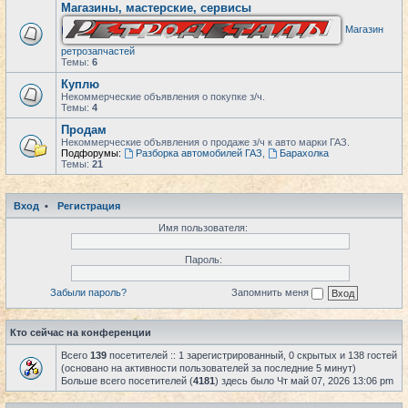
Магазины, мастерские, сервисы
Магазин
ретрозапчастей
Темы:
6
Куплю
Некоммерческие объявления о покупке з/ч.
Темы:
4
Продам
Некоммерческие объявления о продаже з/ч к авто марки ГАЗ.
Подфорумы:
Разборка автомобилей ГАЗ
,
Барахолка
Темы:
21
Вход
•
Регистрация
Имя пользователя:
Пароль:
Забыли пароль?
Запомнить меня
Кто сейчас на конференции
Всего
139
посетителей :: 1 зарегистрированный, 0 скрытых и 138 гостей
(основано на активности пользователей за последние 5 минут)
Больше всего посетителей (
4181
) здесь было Чт май 07, 2026 13:06 pm