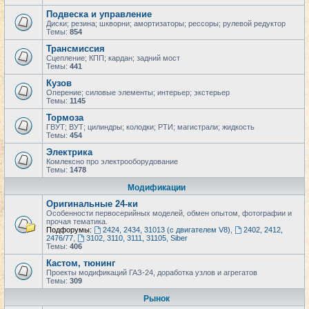
Подвеска и управление
Диски; резина; шкворни; амортизаторы; рессоры; рулевой редуктор
Темы:
854
Трансмиссия
Сцепление; КПП; кардан; задний мост
Темы:
441
Кузов
Оперение; силовые элементы; интерьер; экстерьер
Темы:
1145
Тормоза
ГВУТ; ВУТ; цилиндры; колодки; РТИ; магистрали; жидкость
Темы:
454
Электрика
Комлексно про электрооборудование
Темы:
1478
Модификации
Оригинальные 24-ки
Особенности первосерийных моделей, обмен опытом, фотографии и
прочая тематика.
Подфорумы:
2424, 2434, 31013 (с двигателем V8)
,
2402, 2412,
2476/77
,
3102, 3110, 3111, 31105, Siber
Темы:
406
Кастом, тюнинг
Проекты модификаций ГАЗ-24, доработка узлов и агрегатов
Темы:
309
Рынок