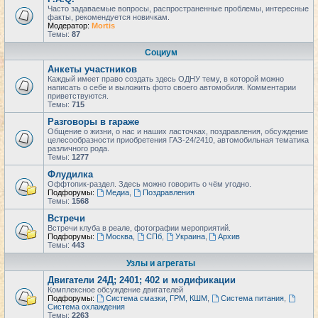
Часто задаваемые вопросы, распространенные проблемы, интересные
факты, рекомендуется новичкам.
Модератор:
Mortis
Темы:
87
Социум
Анкеты участников
Каждый имеет право создать здесь ОДНУ тему, в которой можно
написать о себе и выложить фото своего автомобиля. Комментарии
приветствуются.
Темы:
715
Разговоры в гараже
Общение о жизни, о нас и наших ласточках, поздравления, обсуждение
целесообразности приобретения ГАЗ-24/2410, автомобильная тематика
различного рода.
Темы:
1277
Флудилка
Оффтопик-раздел. Здесь можно говорить о чём угодно.
Подфорумы:
Медиа
,
Поздравления
Темы:
1568
Встречи
Встречи клуба в реале, фотографии мероприятий.
Подфорумы:
Москва
,
СПб
,
Украина
,
Архив
Темы:
443
Узлы и агрегаты
Двигатели 24Д; 2401; 402 и модификации
Комплексное обсуждение двигателей
Подфорумы:
Система смазки, ГРМ, КШМ
,
Система питания
,
Система охлаждения
Темы:
2263