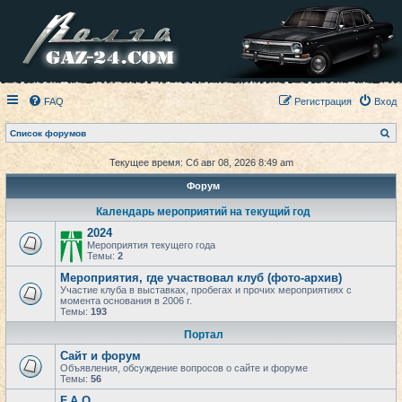
FAQ
Регистрация
Вход
П
Список форумов
о
и
Текущее время: Сб авг 08, 2026 8:49 am
с
к
Форум
Календарь мероприятий на текущий год
2024
Мероприятия текущего года
Темы:
2
Мероприятия, где участвовал клуб (фото-архив)
Участие клуба в выставках, пробегах и прочих мероприятиях с
момента основания в 2006 г.
Темы:
193
Портал
Сайт и форум
Объявления, обсуждение вопросов о сайте и форуме
Темы:
56
F.A.Q.