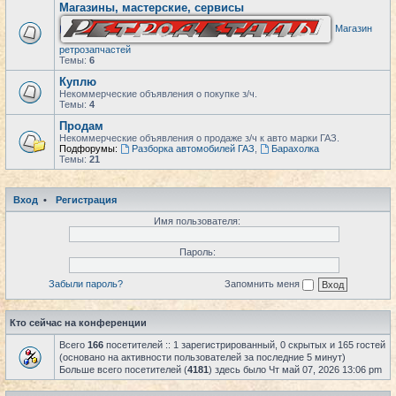
Магазины, мастерские, сервисы
Магазин
ретрозапчастей
Темы:
6
Куплю
Некоммерческие объявления о покупке з/ч.
Темы:
4
Продам
Некоммерческие объявления о продаже з/ч к авто марки ГАЗ.
Подфорумы:
Разборка автомобилей ГАЗ
,
Барахолка
Темы:
21
Вход
•
Регистрация
Имя пользователя:
Пароль:
Забыли пароль?
Запомнить меня
Кто сейчас на конференции
Всего
166
посетителей :: 1 зарегистрированный, 0 скрытых и 165 гостей
(основано на активности пользователей за последние 5 минут)
Больше всего посетителей (
4181
) здесь было Чт май 07, 2026 13:06 pm