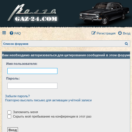
FAQ
Регистрация
Вход
П
Список форумов
о
и
с
Вам необходимо авторизоваться для цитирования сообщений в этом форуме.
к
Имя пользователя:
Пароль:
Забыли пароль?
Повторно выслать письмо для активации учётной записи
Запомнить меня
Скрыть моё пребывание на конференции в этот раз