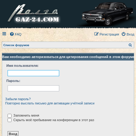
FAQ
Регистрация
Вход
П
Список форумов
о
и
с
Вам необходимо авторизоваться для цитирования сообщений в этом форуме.
к
Имя пользователя:
Пароль:
Забыли пароль?
Повторно выслать письмо для активации учётной записи
Запомнить меня
Скрыть моё пребывание на конференции в этот раз