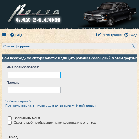
FAQ
Регистрация
Вход
П
Список форумов
о
и
с
Вам необходимо авторизоваться для цитирования сообщений в этом форуме.
к
Имя пользователя:
Пароль:
Забыли пароль?
Повторно выслать письмо для активации учётной записи
Запомнить меня
Скрыть моё пребывание на конференции в этот раз