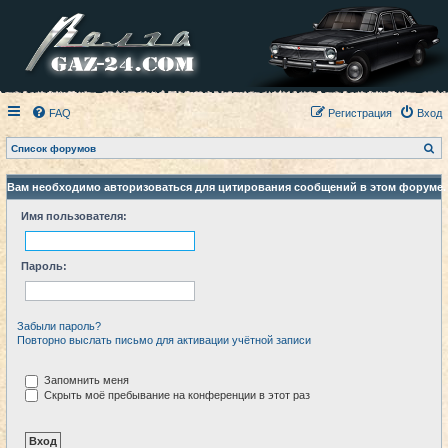
FAQ
Регистрация
Вход
П
Список форумов
о
и
с
Вам необходимо авторизоваться для цитирования сообщений в этом форуме.
к
Имя пользователя:
Пароль:
Забыли пароль?
Повторно выслать письмо для активации учётной записи
Запомнить меня
Скрыть моё пребывание на конференции в этот раз