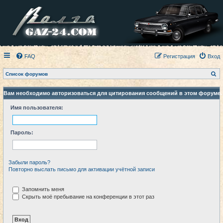
FAQ
Регистрация
Вход
П
Список форумов
о
и
с
Вам необходимо авторизоваться для цитирования сообщений в этом форуме.
к
Имя пользователя:
Пароль:
Забыли пароль?
Повторно выслать письмо для активации учётной записи
Запомнить меня
Скрыть моё пребывание на конференции в этот раз