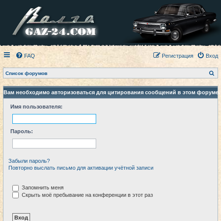
FAQ
Регистрация
Вход
П
Список форумов
о
и
с
Вам необходимо авторизоваться для цитирования сообщений в этом форуме.
к
Имя пользователя:
Пароль:
Забыли пароль?
Повторно выслать письмо для активации учётной записи
Запомнить меня
Скрыть моё пребывание на конференции в этот раз