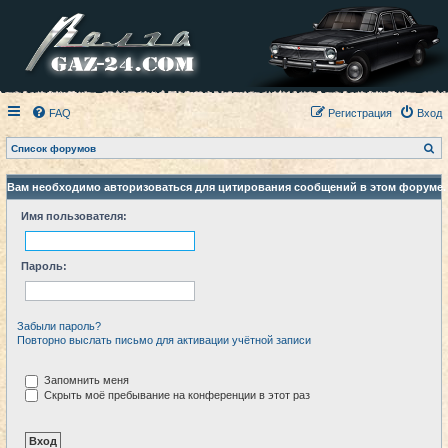
FAQ
Регистрация
Вход
П
Список форумов
о
и
с
Вам необходимо авторизоваться для цитирования сообщений в этом форуме.
к
Имя пользователя:
Пароль:
Забыли пароль?
Повторно выслать письмо для активации учётной записи
Запомнить меня
Скрыть моё пребывание на конференции в этот раз