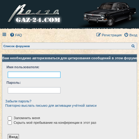
FAQ
Регистрация
Вход
П
Список форумов
о
и
с
Вам необходимо авторизоваться для цитирования сообщений в этом форуме.
к
Имя пользователя:
Пароль:
Забыли пароль?
Повторно выслать письмо для активации учётной записи
Запомнить меня
Скрыть моё пребывание на конференции в этот раз