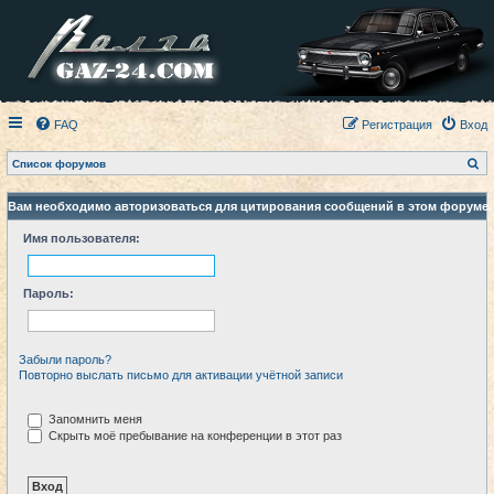
FAQ
Регистрация
Вход
П
Список форумов
о
и
с
Вам необходимо авторизоваться для цитирования сообщений в этом форуме.
к
Имя пользователя:
Пароль:
Забыли пароль?
Повторно выслать письмо для активации учётной записи
Запомнить меня
Скрыть моё пребывание на конференции в этот раз