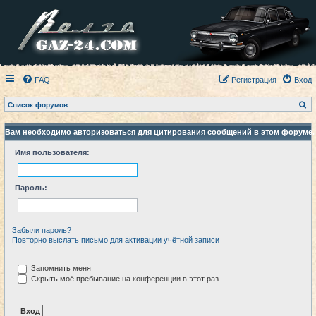
FAQ
Регистрация
Вход
П
Список форумов
о
и
с
Вам необходимо авторизоваться для цитирования сообщений в этом форуме.
к
Имя пользователя:
Пароль:
Забыли пароль?
Повторно выслать письмо для активации учётной записи
Запомнить меня
Скрыть моё пребывание на конференции в этот раз