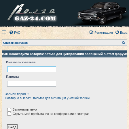
FAQ
Регистрация
Вход
П
Список форумов
о
и
с
Вам необходимо авторизоваться для цитирования сообщений в этом форуме.
к
Имя пользователя:
Пароль:
Забыли пароль?
Повторно выслать письмо для активации учётной записи
Запомнить меня
Скрыть моё пребывание на конференции в этот раз