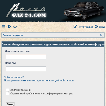
FAQ
Регистрация
Вход
П
Список форумов
о
и
с
Вам необходимо авторизоваться для цитирования сообщений в этом форуме.
к
Имя пользователя:
Пароль:
Забыли пароль?
Повторно выслать письмо для активации учётной записи
Запомнить меня
Скрыть моё пребывание на конференции в этот раз