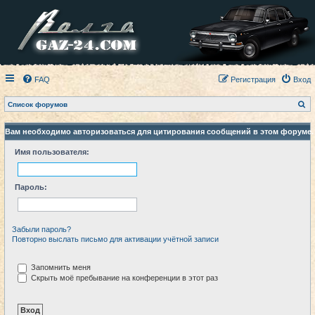
FAQ
Регистрация
Вход
П
Список форумов
о
и
с
Вам необходимо авторизоваться для цитирования сообщений в этом форуме.
к
Имя пользователя:
Пароль:
Забыли пароль?
Повторно выслать письмо для активации учётной записи
Запомнить меня
Скрыть моё пребывание на конференции в этот раз