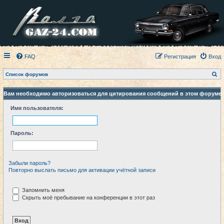
FAQ
Регистрация
Вход
П
Список форумов
о
и
с
Вам необходимо авторизоваться для цитирования сообщений в этом форуме.
к
Имя пользователя:
Пароль:
Забыли пароль?
Повторно выслать письмо для активации учётной записи
Запомнить меня
Скрыть моё пребывание на конференции в этот раз