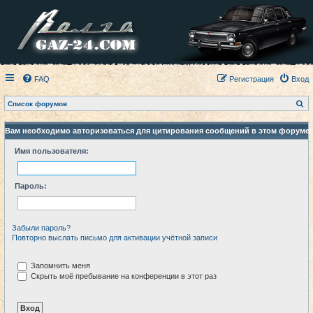
FAQ
Регистрация
Вход
П
Список форумов
о
и
с
Вам необходимо авторизоваться для цитирования сообщений в этом форуме.
к
Имя пользователя:
Пароль:
Забыли пароль?
Повторно выслать письмо для активации учётной записи
Запомнить меня
Скрыть моё пребывание на конференции в этот раз