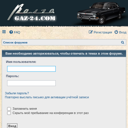
FAQ
Регистрация
Вход
П
Список форумов
о
и
с
Вам необходимо авторизоваться, чтобы отвечать в темах в этом форуме.
к
Имя пользователя:
Пароль:
Забыли пароль?
Повторно выслать письмо для активации учётной записи
Запомнить меня
Скрыть моё пребывание на конференции в этот раз