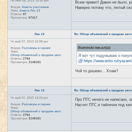
Пн июн 08, 2015 14:30 pm
Всем привет! Давно не было, р
Форум:
Анкеты участников
Наверно потому что, лютый скол
Тема:
Анкета Лис 13
Ответы:
87
Просмотры:
67417
Лис 13
Re: Обзор объявлений о продаже авто
Чт май 07, 2015 16:58 pm
Ruminski писал(а):
Форум:
Разговоры в гараже
Тема:
Обзор объявлений о продаже авто
Я вот тут подумываю о покупк
Ответы:
2764
https://www.avito.ru/ryazan/
Просмотры:
2148181
Чой то дешево... Хлам?
Лис 13
Re: Обзор объявлений о продаже авто
Чт май 07, 2015 14:24 pm
Про ПТС нечего не написано, за
Форум:
Разговоры в гараже
Насчет ПТС и таблички под кап
Тема:
Обзор объявлений о продаже авто
Ответы:
2764
Просмотры:
2148181