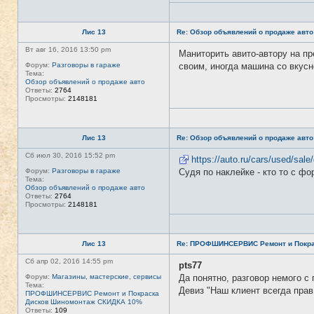
Лис 13
Re: Обзор объявлений о продаже авто
Вт авг 16, 2016 13:50 pm
Маниторить авито-автору на пр
Форум:
Разговоры в гараже
своим, иногда машина со вкусно
Тема:
Обзор объявлений о продаже авто
Ответы:
2764
Просмотры:
2148181
Лис 13
Re: Обзор объявлений о продаже авто
Сб июл 30, 2016 15:52 pm
https://auto.ru/cars/used/sal
Форум:
Разговоры в гараже
Судя по наклейке - кто то с фо
Тема:
Обзор объявлений о продаже авто
Ответы:
2764
Просмотры:
2148181
Лис 13
Re: ПРОФШИНСЕРВИС Ремонт и Покра
Сб апр 02, 2016 14:55 pm
pts77
Форум:
Магазины, мастерские, сервисы
Да понятно, разговор немого с 
Тема:
Девиз "Наш клиент всегда прав
ПРОФШИНСЕРВИС Ремонт и Покраска
Дисков Шиномонтаж СКИДКА 10%
Ответы:
109