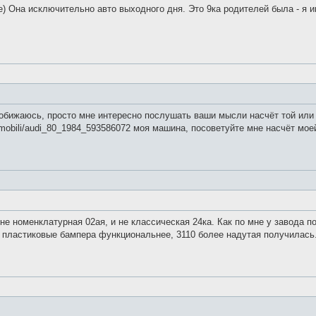
е) Она исключительно авто выходного дня. Это 9ка родителей была - я 
е обижаюсь, просто мне интересно послушать ваши мысли насчёт той ил
vtomobili/audi_80_1984_593586072 моя машина, посоветуйте мне насчёт мо
 не номенклатурная 02ая, и не классическая 24ка. Как по мне у завода
 пластиковые бампера функциональнее, 3110 более надутая получилась.