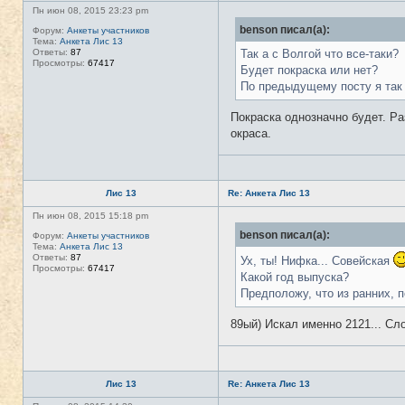
Пн июн 08, 2015 23:23 pm
benson писал(а):
Форум:
Анкеты участников
Тема:
Анкета Лис 13
Ответы:
87
Так а с Волгой что все-таки?
Просмотры:
67417
Будет покраска или нет?
По предыдущему посту я так и
Покраска однозначно будет. Ра
окраса.
Лис 13
Re: Анкета Лис 13
Пн июн 08, 2015 15:18 pm
benson писал(а):
Форум:
Анкеты участников
Тема:
Анкета Лис 13
Ответы:
87
Ух, ты! Нифка... Совейская
Просмотры:
67417
Какой год выпуска?
Предположу, что из ранних, п
89ый) Искал именно 2121... Сл
Лис 13
Re: Анкета Лис 13