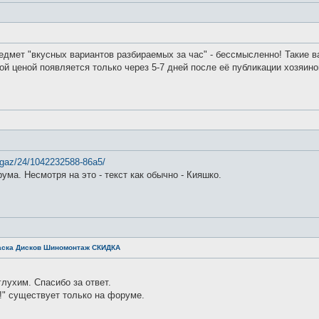
едмет "вкусных вариантов разбираемых за час" - бессмысленно! Такие в
й ценой появляется только через 5-7 дней после её публикации хозяином,
e/gaz/24/1042232588-86a5/
рума. Несмотря на это - текст как обычно - Кияшко.
ска Дисков Шиномонтаж СКИДКА
глухим. Спасибо за ответ.
!" существует только на форуме.