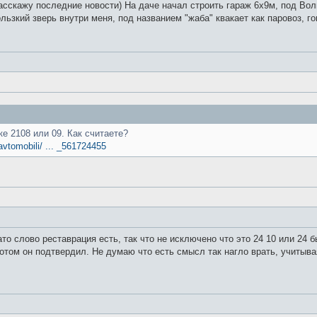
асскажу последние новости) На даче начал строить гараж 6х9м, под Волгу
ьзкий зверь внутри меня, под названием "жаба" квакает как паровоз, го
е 2108 или 09. Как считаете?
avtomobili/ ... _561724455
то слово реставрация есть, так что не исключено что это 24 10 или 24 
отом он подтвердил. Не думаю что есть смысл так нагло врать, учитывая 