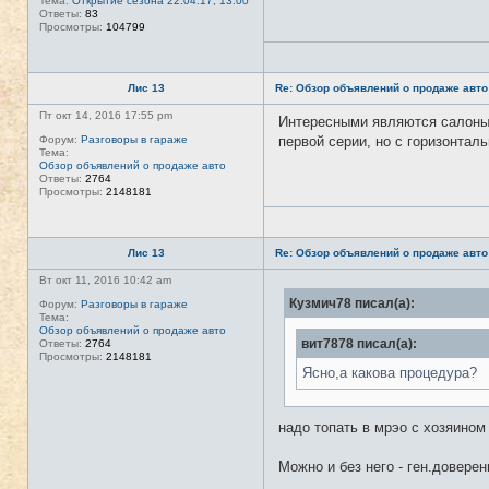
Тема:
Открытие сезона 22.04.17, 13.00
Ответы:
83
Просмотры:
104799
Лис 13
Re: Обзор объявлений о продаже авто
Пт окт 14, 2016 17:55 pm
Интересными являются салоны 
Форум:
Разговоры в гараже
первой серии, но с горизонтальн
Тема:
Обзор объявлений о продаже авто
Ответы:
2764
Просмотры:
2148181
Лис 13
Re: Обзор объявлений о продаже авто
Вт окт 11, 2016 10:42 am
Кузмич78 писал(а):
Форум:
Разговоры в гараже
Тема:
Обзор объявлений о продаже авто
вит7878 писал(а):
Ответы:
2764
Просмотры:
2148181
Ясно,а какова процедура?
надо топать в мрэо с хозяином
Можно и без него - ген.довере