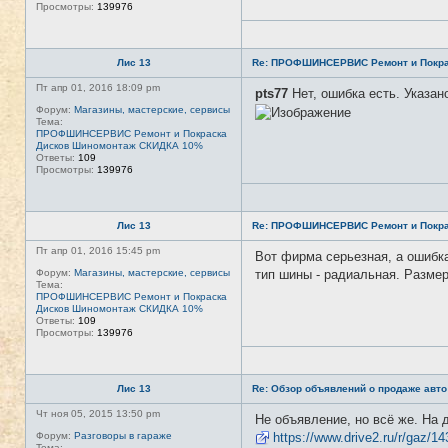
Просмотры:
139976
Лис 13
Re: ПРОФШИНСЕРВИС Ремонт и Покра
Пт апр 01, 2016 18:09 pm
pts77
Нет, ошибка есть. Указан
Форум:
Магазины, мастерские, сервисы
Тема:
ПРОФШИНСЕРВИС Ремонт и Покраска
Дисков Шиномонтаж СКИДКА 10%
Ответы:
109
Просмотры:
139976
Лис 13
Re: ПРОФШИНСЕРВИС Ремонт и Покра
Пт апр 01, 2016 15:45 pm
Вот фирма серьезная, а ошибка 
Форум:
Магазины, мастерские, сервисы
тип шины - радиальная. Размер
Тема:
ПРОФШИНСЕРВИС Ремонт и Покраска
Дисков Шиномонтаж СКИДКА 10%
Ответы:
109
Просмотры:
139976
Лис 13
Re: Обзор объявлений о продаже авто
Чт ноя 05, 2015 13:50 pm
Не объявление, но всё же. На д
Форум:
Разговоры в гараже
https://www.drive2.ru/r/gaz/1
Тема: