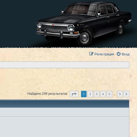
Регистрация
Вход
Страница
1
из
9
1
2
3
4
5
9
Найдено 249 результатов
След.
…