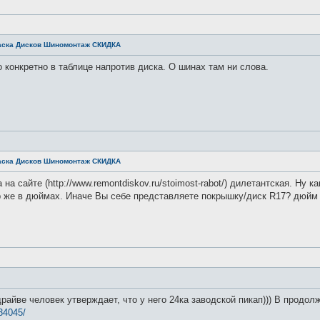
ска Дисков Шиномонтаж СКИДКА
о конкретно в таблице напротив диска. О шинах там ни слова.
ска Дисков Шиномонтаж СКИДКА
на сайте (http://www.remontdiskov.ru/stoimost-rabot/) дилетантская. Ну к
 же в дюймах. Иначе Вы себе представляете покрышку/диск R17? дюйм = 
райве человек утверждает, что у него 24ка заводской пикап))) В продолж
434045/