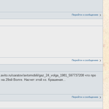
Перейти к сообщению
Перейти к сообщению
vito.ru/saratov/avtomobili/gaz_24_volga_1981_597737208 что про
на 29ой Волге. Насчет этой хз. Крашеная...
Перейти к сообщению