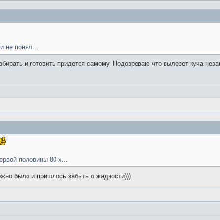
 не понял...
збирать и готовить придется самому. Подозреваю что вылезет куча нез
ервой половины 80-х...
ожно было и пришлось забыть о жадности)))