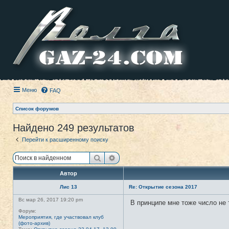
Меню
FAQ
Список форумов
Найдено 249 результатов
Перейти к расширенному поиску
Поиск
Расширенный поиск
Автор
Лис 13
Re: Открытие сезона 2017
Вс мар 26, 2017 19:20 pm
В принципе мне тоже число не 
Форум:
Мероприятия, где участвовал клуб
(фото-архив)