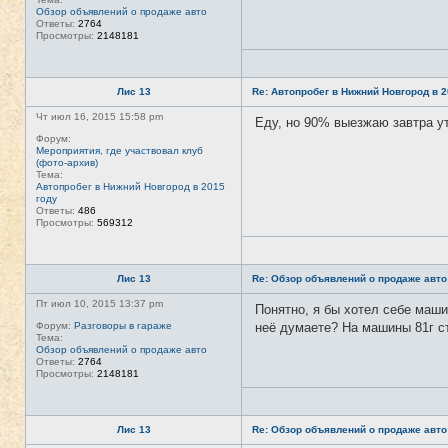
Обзор объявлений о продаже авто
Ответы:
2764
Просмотры:
2148181
Лис 13
Re: Автопробег в Нижний Новгород в 2
Чт июл 16, 2015 15:58 pm
Еду, но 90% выезжаю завтра ут
Форум:
Мероприятия, где участвовал клуб
(фото-архив)
Тема:
Автопробег в Нижний Новгород в 2015
году
Ответы:
486
Просмотры:
569312
Лис 13
Re: Обзор объявлений о продаже авто
Пт июл 10, 2015 13:37 pm
Понятно, я бы хотел себе машин
Форум:
Разговоры в гараже
неё думаете? На машины 81г ст
Тема:
Обзор объявлений о продаже авто
Ответы:
2764
Просмотры:
2148181
Лис 13
Re: Обзор объявлений о продаже авто