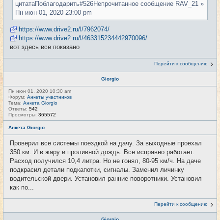
цитатаПоблагодарить#526Непрочитанное сообщение RAV_21 »
Пн июн 01, 2020 23:00 pm
https://www.drive2.ru/l/7962074/
https://www.drive2.ru/l/463315234442970096/
вот здесь все показано
Перейти к сообщению
Giorgio
Пн июн 01, 2020 10:30 am
Форум:
Анкеты участников
Тема:
Анкета Giorgio
Ответы:
542
Просмотры:
365572
Анкета Giorgio
Проверил все системы поездкой на дачу. За выходные проехал
350 км. И в жару и проливной дождь. Все исправно работает.
Расход получился 10,4 литра. Но не гонял, 80-95 км/ч. На даче
подкрасил детали подкапотки, сигналы. Заменил личинку
водительской двери. Установил ранние поворотники. Установил
как по...
Перейти к сообщению
Giorgio