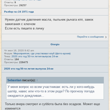
Ответы:
9
Просмотры:
29257
Разбор газ 24 1971 года
Нужен датчик давления масла, пыльник рычага кпп, замок
зажигания с ключом
Если есть пишите в личку
Перейти к сообщению
Giorgio
Чт июл 16, 2020 9:42 am
Форум:
Мероприятия, где участвовал клуб (фото-архив)
Тема:
2020 это год 50-ти летия выпуска 24-ки
Ответы:
184
Просмотры:
228475
2020 это год 50-ти летия выпуска 24-ки
Sebastian
писал(а):
↑
У меня вопрос ко всем участникам: есть ли у кого-нибудь
шатёр, навес или что-то в этом роде? По прогнозу погода
ожидается дождливая...
Только вчера смотрел и суббота была без осадков. Может еще
изменится