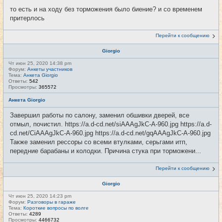
то есть и на ходу без торможения было биение? и со временем
притерлось
Перейти к сообщению
Giorgio
Чт июн 25, 2020 14:38 pm
Форум:
Анкеты участников
Тема:
Анкета Giorgio
Ответы:
542
Просмотры:
365572
Анкета Giorgio
Завершил работы по салону, заменил обшивки дверей, все
отмыл, почистил. https://a.d-cd.net/siAAAgJkC-A-960.jpg https://a.d-
cd.net/CiAAAgJkC-A-960.jpg https://a.d-cd.net/gqAAAgJkC-A-960.jpg
Также заменил рессоры со всеми втулками, серьгами итп,
передние барабаны и колодки. Причина стука при торможени...
Перейти к сообщению
Giorgio
Чт июн 25, 2020 14:23 pm
Форум:
Разговоры в гараже
Тема:
Короткие вопросы по волге
Ответы:
4289
Просмотры:
4466732