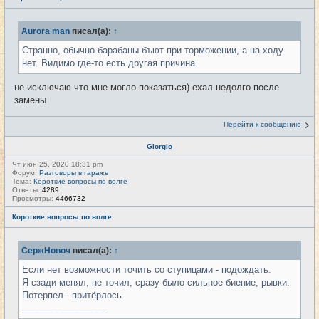
Aurora man
писал(а):
↑
Странно, обычно барабаны бъют при торможении, а на ходу
нет. Видимо где-то есть другая причина.
не исключаю что мне могло показаться) ехал недолго после
замены
Перейти к сообщению
Giorgio
Чт июн 25, 2020 18:31 pm
Форум:
Разговоры в гараже
Тема:
Короткие вопросы по волге
Ответы:
4289
Просмотры:
4466732
Короткие вопросы по волге
СержНовоч
писал(а):
↑
Если нет возможности точить со ступицами - подождать.
Я сзади менял, не точил, сразу было сильное биение, рывки.
Потерпел - притёрлось.
_________________