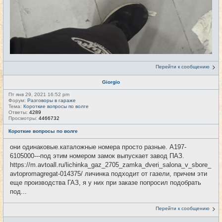
Перейти к сообщению
Giorgio
Пт янв 29, 2021 16:52 pm
Форум:
Разговоры в гараже
Тема:
Короткие вопросы по волге
Ответы:
4289
Просмотры:
4466732
Короткие вопросы по волге
они одинаковые.каталожные номера просто разные. А197-
6105000---под этим номером замок выпускает завод ПАЗ.
https://m.avtoall.ru/lichinka_gaz_2705_zamka_dveri_salona_v_sbore_
avtopromagregat-014375/ личинка подходит от газели, причем эти
еще производства ГАЗ, я у них при заказе попросил подобрать
под...
Перейти к сообщению