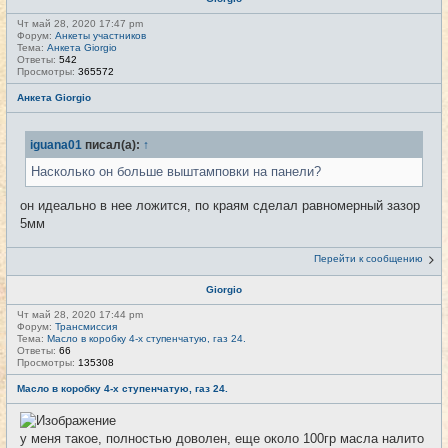
Чт май 28, 2020 17:47 pm
Форум:
Анкеты участников
Тема:
Анкета Giorgio
Ответы:
542
Просмотры:
365572
Анкета Giorgio
iguana01
писал(а):
↑
Насколько он больше выштамповки на панели?
он идеально в нее ложится, по краям сделал равномерный зазор
5мм
Перейти к сообщению
Giorgio
Чт май 28, 2020 17:44 pm
Форум:
Трансмиссия
Тема:
Масло в коробку 4-х ступенчатую, газ 24.
Ответы:
66
Просмотры:
135308
Масло в коробку 4-х ступенчатую, газ 24.
у меня такое, полностью доволен, еще около 100гр масла налито