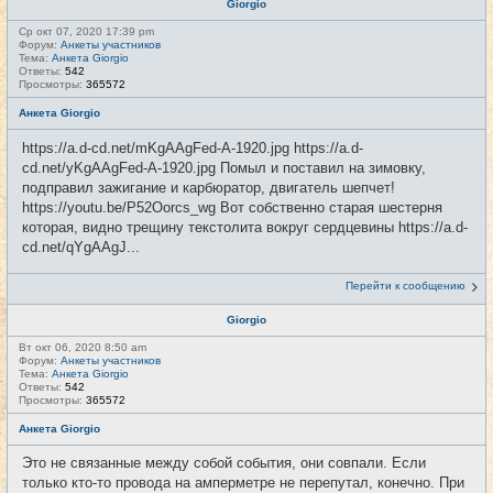
Giorgio
Ср окт 07, 2020 17:39 pm
Форум:
Анкеты участников
Тема:
Анкета Giorgio
Ответы:
542
Просмотры:
365572
Анкета Giorgio
https://a.d-cd.net/mKgAAgFed-A-1920.jpg https://a.d-
cd.net/yKgAAgFed-A-1920.jpg Помыл и поставил на зимовку,
подправил зажигание и карбюратор, двигатель шепчет!
https://youtu.be/P52Oorcs_wg Вот собственно старая шестерня
которая, видно трещину текстолита вокруг сердцевины https://a.d-
cd.net/qYgAAgJ...
Перейти к сообщению
Giorgio
Вт окт 06, 2020 8:50 am
Форум:
Анкеты участников
Тема:
Анкета Giorgio
Ответы:
542
Просмотры:
365572
Анкета Giorgio
Это не связанные между собой события, они совпали. Если
только кто-то провода на амперметре не перепутал, конечно. При