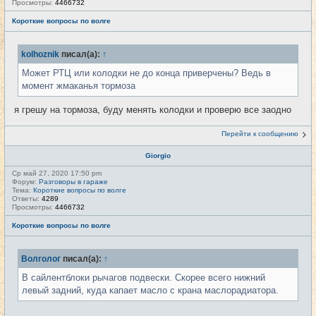
Просмотры:
4466732
Короткие вопросы по волге
kolhoznik
писал(а):
↑
Может РТЦ или колодки не до конца приверчены? Ведь в
момент жмаканья тормоза
я грешу на тормоза, буду менять колодки и проверю все заодно
Перейти к сообщению
Giorgio
Ср май 27, 2020 17:50 pm
Форум:
Разговоры в гараже
Тема:
Короткие вопросы по волге
Ответы:
4289
Просмотры:
4466732
Короткие вопросы по волге
Волголог
писал(а):
↑
В сайлентблоки рычагов подвески. Скорее всего нижний
левый задний, куда капает масло с крана маслорадиатора.