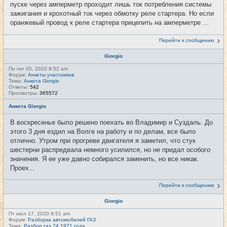
пуске через амперметр проходит лишь ток потребления системы
зажигания и крохотный ток через обмотку реле стартера. Но если
оранжевый провод к реле стартера прицепить на амперметре ...
Перейти к сообщению
Giorgio
Пн окт 05, 2020 9:52 am
Форум:
Анкеты участников
Тема:
Анкета Giorgio
Ответы:
542
Просмотры:
365572
Анкета Giorgio
В воскресенье было решено поехать во Владимир и Суздаль. До
этого 3 дня ездил на Волге на работу и по делам, все было
отлично. Утром при прогреве двигателя я заметил, что стук
шестерни распредвала немного усилился, но не придал особого
значения. Я ее уже давно собирался заменить, но все никак.
Проех...
Перейти к сообщению
Giorgio
Пт июл 17, 2020 9:51 am
Форум:
Разборка автомобилей ГАЗ
Тема:
Разбор газ 24 1971 года