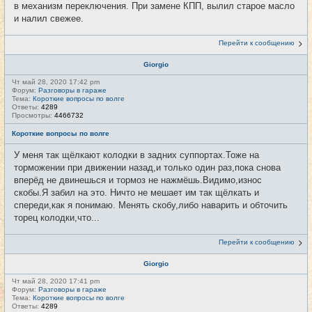
в механизм переключения. При замене КПП, вылил старое масло
и налил свежее.
Перейти к сообщению
Giorgio
Чт май 28, 2020 17:42 pm
Форум:
Разговоры в гараже
Тема:
Короткие вопросы по волге
Ответы:
4289
Просмотры:
4466732
Короткие вопросы по волге
У меня так щёлкают колодки в задних суппортах.Тоже на
торможении при движении назад,и только один раз,пока снова
вперёд не двинешься и тормоз не нажмёшь.Видимо,износ
скобы.Я забил на это. Ничто не мешает им так щёлкать и
спереди,как я понимаю. Менять скобу,либо наварить и обточить
торец колодки,что...
Перейти к сообщению
Giorgio
Чт май 28, 2020 17:41 pm
Форум:
Разговоры в гараже
Тема:
Короткие вопросы по волге
Ответы:
4289