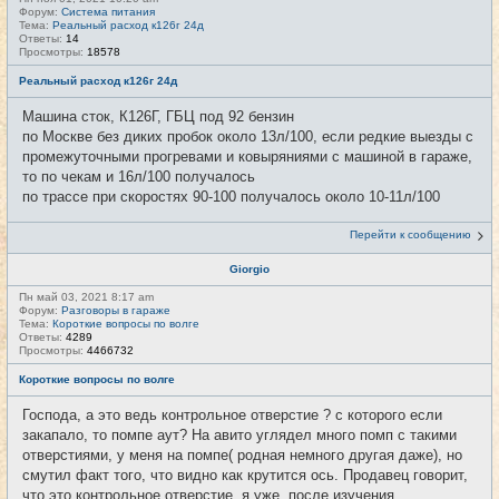
Форум:
Система питания
Тема:
Реальный расход к126г 24д
Ответы:
14
Просмотры:
18578
Реальный расход к126г 24д
Машина сток, К126Г, ГБЦ под 92 бензин
по Москве без диких пробок около 13л/100, если редкие выезды с
промежуточными прогревами и ковыряниями с машиной в гараже,
то по чекам и 16л/100 получалось
по трассе при скоростях 90-100 получалось около 10-11л/100
Перейти к сообщению
Giorgio
Пн май 03, 2021 8:17 am
Форум:
Разговоры в гараже
Тема:
Короткие вопросы по волге
Ответы:
4289
Просмотры:
4466732
Короткие вопросы по волге
Господа, а это ведь контрольное отверстие ? с которого если
закапало, то помпе аут? На авито углядел много помп с такими
отверстиями, у меня на помпе( родная немного другая даже), но
смутил факт того, что видно как крутится ось. Продавец говорит,
что это контрольное отверстие, я уже, после изучения...