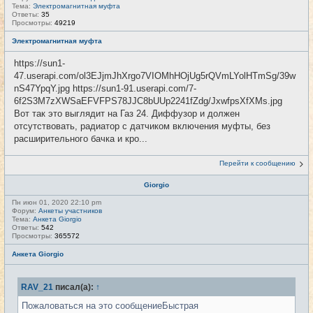
Тема:
Электромагнитная муфта
Ответы:
35
Просмотры:
49219
Электромагнитная муфта
https://sun1-
47.userapi.com/ol3EJjmJhXrgo7VIOMhHOjUg5rQVmLYolHTmSg/39w
nS47YpqY.jpg https://sun1-91.userapi.com/7-
6f2S3M7zXWSaEFVFPS78JJC8bUUp2241fZdg/JxwfpsXfXMs.jpg
Вот так это выглядит на Газ 24. Диффузор и должен
отсутствовать, радиатор с датчиком включения муфты, без
расширительного бачка и кро...
Перейти к сообщению
Giorgio
Пн июн 01, 2020 22:10 pm
Форум:
Анкеты участников
Тема:
Анкета Giorgio
Ответы:
542
Просмотры:
365572
Анкета Giorgio
RAV_21
писал(а):
↑
Пожаловаться на это сообщениеБыстрая