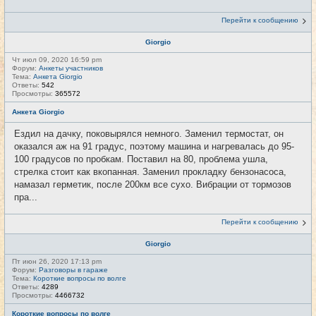
Перейти к сообщению
Giorgio
Чт июл 09, 2020 16:59 pm
Форум:
Анкеты участников
Тема:
Анкета Giorgio
Ответы:
542
Просмотры:
365572
Анкета Giorgio
Ездил на дачку, поковырялся немного. Заменил термостат, он
оказался аж на 91 градус, поэтому машина и нагревалась до 95-
100 градусов по пробкам. Поставил на 80, проблема ушла,
стрелка стоит как вкопанная. Заменил прокладку бензонасоса,
намазал герметик, после 200км все сухо. Вибрации от тормозов
пра...
Перейти к сообщению
Giorgio
Пт июн 26, 2020 17:13 pm
Форум:
Разговоры в гараже
Тема:
Короткие вопросы по волге
Ответы:
4289
Просмотры:
4466732
Короткие вопросы по волге