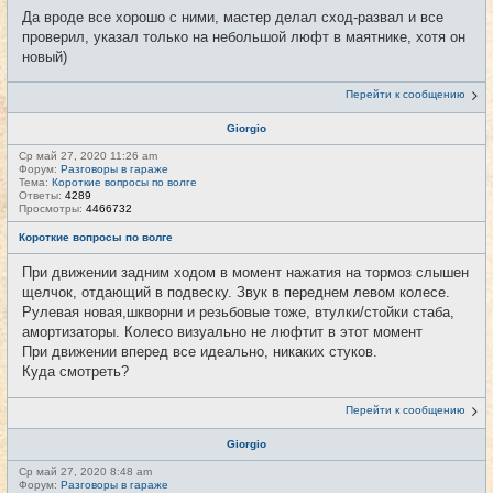
Да вроде все хорошо с ними, мастер делал сход-развал и все
проверил, указал только на небольшой люфт в маятнике, хотя он
новый)
Перейти к сообщению
Giorgio
Ср май 27, 2020 11:26 am
Форум:
Разговоры в гараже
Тема:
Короткие вопросы по волге
Ответы:
4289
Просмотры:
4466732
Короткие вопросы по волге
При движении задним ходом в момент нажатия на тормоз слышен
щелчок, отдающий в подвеску. Звук в переднем левом колесе.
Рулевая новая,шкворни и резьбовые тоже, втулки/стойки стаба,
амортизаторы. Колесо визуально не люфтит в этот момент
При движении вперед все идеально, никаких стуков.
Куда смотреть?
Перейти к сообщению
Giorgio
Ср май 27, 2020 8:48 am
Форум:
Разговоры в гараже