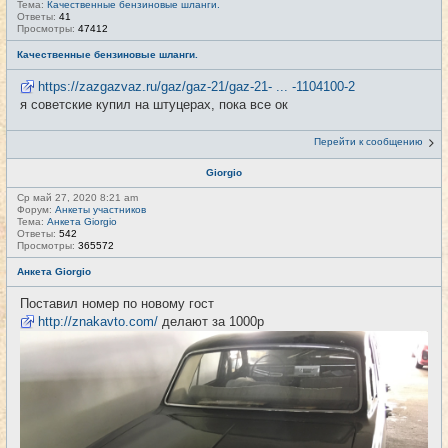
Тема:
Качественные бензиновые шланги.
Ответы:
41
Просмотры:
47412
Качественные бензиновые шланги.
https://zazgazvaz.ru/gaz/gaz-21/gaz-21- ... -1104100-2
я советские купил на штуцерах, пока все ок
Перейти к сообщению
Giorgio
Ср май 27, 2020 8:21 am
Форум:
Анкеты участников
Тема:
Анкета Giorgio
Ответы:
542
Просмотры:
365572
Анкета Giorgio
Поставил номер по новому гост
http://znakavto.com/
делают за 1000р