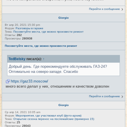
Перейти к сообщению
Giorgio
Вт апр 20, 2021 15:30 pm
Форум:
Разговоры в гараже
Тема:
Посоветуйте места, где можно произвести ремонт
Ответы:
282
Просмотры:
280938
Посоветуйте места, где можно произвести ремонт
TedBelsky
писал(а):
↑
Добрый день. Где порекомендуете обслуживать ГАЗ-24?
Оптимально на северо-западе. Спасибо
https://gaz33.moscow/
много всего делал у них, отношением и качеством доволен
Перейти к сообщению
Giorgio
Ср апр 14, 2021 10:05 am
Форум:
Мероприятия, где участвовал клуб (фото-архив)
Тема:
Открытие сезона перенос на послемайские (примерно 15)
Ответы:
25
Просмотры:
28043