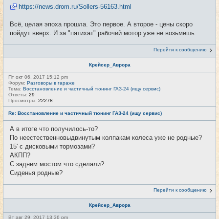
https://news.drom.ru/Sollers-56163.html
Всё, целая эпоха прошла. Это первое. А второе - цены скоро
пойдут вверх. И за "пятихат" рабочий мотор уже не возьмешь
Перейти к сообщению
Крейсер_Аврора
Пт окт 06, 2017 15:12 pm
Форум:
Разговоры в гараже
Тема:
Восстановление и частичный тюнинг ГАЗ-24 (ищу сервис)
Ответы:
29
Просмотры:
22278
Re: Восстановление и частичный тюнинг ГАЗ-24 (ищу сервис)
А в итоге что получилось-то?
По неестественновыдвинутым колпакам колеса уже не родные?
15' с дисковыми тормозами?
АКПП?
С задним мостом что сделали?
Сиденья родные?
Перейти к сообщению
Крейсер_Аврора
Вт авг 29, 2017 13:36 pm