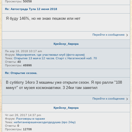
Просмотры:
50058
Re: Автострада Тула 12 июня 2018
Я буду 146%, но не знаю пешком или нет
Перейти к сообщению
Крейсер_Аврора
Пн апр 16, 2018 10:17 am
Форум:
Мероприятия, где участвовал клуб (фото-архив)
Тема:
Открытие 13 мая в 12 часов. Старт с Нагатинской наб. 70
Ответы:
40
Просмотры:
46996
Re: Открытие сезона.
В субботу 14ого 3 машины уже открыли сезон. Я про ралли "108
минут" от музея космонавтики. 3 24ки там заметил
Перейти к сообщению
Крейсер_Аврора
Чт окт 26, 2017 14:37 pm
Форум:
Разговоры в гараже
Тема:
небитанекрашенаездилдедушка (про 24ку)
Ответы:
0
Просмотры:
12706