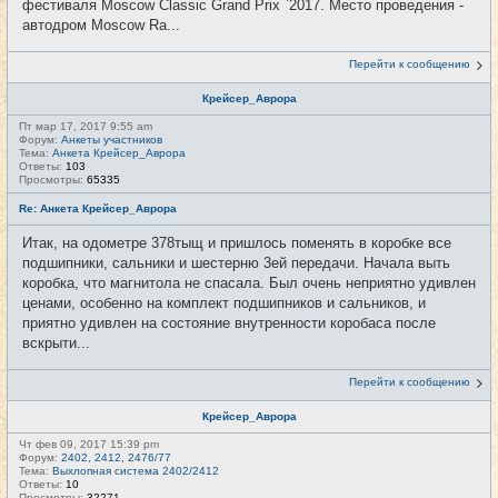
фестиваля Moscow Classic Grand Prix `2017. Место проведения -
автодром Moscow Ra...
Перейти к сообщению
Крейсер_Аврора
Пт мар 17, 2017 9:55 am
Форум:
Анкеты участников
Тема:
Анкета Крейсер_Аврора
Ответы:
103
Просмотры:
65335
Re: Анкета Крейсер_Аврора
Итак, на одометре 378тыщ и пришлось поменять в коробке все
подшипники, сальники и шестерню 3ей передачи. Начала выть
коробка, что магнитола не спасала. Был очень неприятно удивлен
ценами, особенно на комплект подшипников и сальников, и
приятно удивлен на состояние внутренности коробаса после
вскрыти...
Перейти к сообщению
Крейсер_Аврора
Чт фев 09, 2017 15:39 pm
Форум:
2402, 2412, 2476/77
Тема:
Выхлопная система 2402/2412
Ответы:
10
Просмотры:
32271