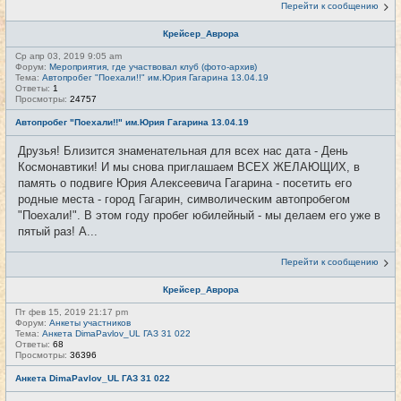
Перейти к сообщению
Крейсер_Аврора
Ср апр 03, 2019 9:05 am
Форум:
Мероприятия, где участвовал клуб (фото-архив)
Тема:
Автопробег "Поехали!!" им.Юрия Гагарина 13.04.19
Ответы:
1
Просмотры:
24757
Автопробег "Поехали!!" им.Юрия Гагарина 13.04.19
Друзья! Близится знаменательная для всех нас дата - День
Космонавтики! И мы снова приглашаем ВСЕХ ЖЕЛАЮЩИХ, в
память о подвиге Юрия Алексеевича Гагарина - посетить его
родные места - город Гагарин, символическим автопробегом
"Поехали!". В этом году пробег юбилейный - мы делаем его уже в
пятый раз! А...
Перейти к сообщению
Крейсер_Аврора
Пт фев 15, 2019 21:17 pm
Форум:
Анкеты участников
Тема:
Анкета DimaPavlov_UL ГАЗ 31 022
Ответы:
68
Просмотры:
36396
Анкета DimaPavlov_UL ГАЗ 31 022