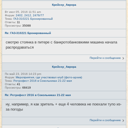
Крейсер_Аврора
Вт июл 05, 2016 11:51 am
Форум:
2402, 2412, 2476/77
Тема:
ГАЗ-310221 Бронированный
Ответы:
11
Просмотры:
35088
Re: ГАЗ-310221 Бронированный
смотрю стоянка в питере с банкротобанковкими машина начала
распродаваться
Перейти к сообщению
Крейсер_Аврора
Пн май 23, 2016 14:23 pm
Форум:
Мероприятия, где участвовал клуб (фото-архив)
Тема:
Ретрофест 2016 в Сокольниках 21-22 мая
Ответы:
41
Просмотры:
68419
Re: Ретрофест 2016 в Сокольниках 21-22 мая
ну, например, я как зритель + еще 4 человека не поехали тупо из-
за погоды
Перейти к сообщению