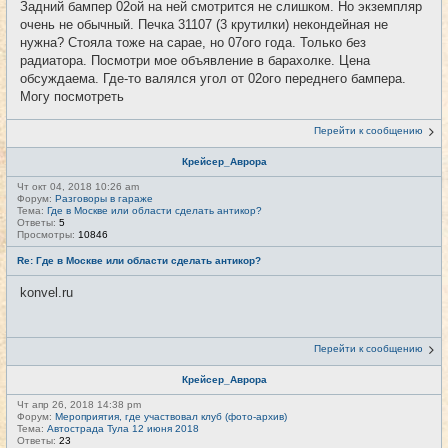
Задний бампер 02ой на ней смотрится не слишком. Но экземпляр
очень не обычный. Печка 31107 (3 крутилки) некондейная не
нужна? Стояла тоже на сарае, но 07ого года. Только без
радиатора. Посмотри мое объявление в барахолке. Цена
обсуждаема. Где-то валялся угол от 02ого переднего бампера.
Могу посмотреть
Перейти к сообщению
Крейсер_Аврора
Чт окт 04, 2018 10:26 am
Форум:
Разговоры в гараже
Тема:
Где в Москве или области сделать антикор?
Ответы:
5
Просмотры:
10846
Re: Где в Москве или области сделать антикор?
konvel.ru
Перейти к сообщению
Крейсер_Аврора
Чт апр 26, 2018 14:38 pm
Форум:
Мероприятия, где участвовал клуб (фото-архив)
Тема:
Автострада Тула 12 июня 2018
Ответы:
23