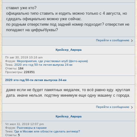
ставил уже кто?
официально типо ставить и ездить можно только с 4 августа, но
сдедать официально можно уже сейчас.
по родным отверстиям под задний номер подходит? отверстия не
попадают на цифры/буквы?
Перейти к сообщению
Крейсер_Аврора
Пт авг 30, 2019 10:16 am
Форум:
Мероприятия, где участвовал клуб (фото-архив)
Тема:
2020 это год 50-ти летия выпуска 24-ки
Ответы:
184
Просмотры:
228351
2020 это год 50-ти летия выпуска 24-ки
даже если не будет памятных медалек, то всё равно еду. круглая
дата. иначе нельзя. подтяну минимум еще одну машину с города.
Перейти к сообщению
Крейсер_Аврора
Чт июл 11, 2019 12:07 pm
Форум:
Разговоры в гараже
Тема:
Где в Москве или области сделать антикор?
Ответы:
5