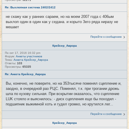
Re: Выхлопная система 2402/2412
не скажу как у ранних сараем, но на моем 2007 года с 406ым
выхлоп один в один как у седана. и корыто 3его ряда ниразу не
мешает
Перейти к сообщению
Крейсер_Аврора
Пн окт 17, 2016 16:32 pm
Форум:
Анкеты участников
Тема:
Анкета Крейсер_Аврора
Ответы:
103
Просмотры:
65335
Re: Анкета Крейсер_Аврора
Вы, конечно, не поверите, но на 353тысяче поменял сцепление и,
заодно, в очередной раз РЦС. Поменял, т.к. при трогании дрожь
шла по кузову сильная. При вскрытии оказалось, что сцепление
LUK стояло и выяснилось: - диск сцепления еще бы походил -
подшипник выжимной хоть и гудел громко, но крутился лег...
Перейти к сообщению
Крейсер_Аврора