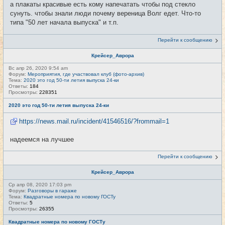
а плакаты красивые есть кому напечатать чтобы под стекло
сунуть. чтобы знали люди почему вереница Волг едет. Что-то
типа "50 лет начала выпуска" и т.п.
Перейти к сообщению
Крейсер_Аврора
Вс апр 26, 2020 9:54 am
Форум:
Мероприятия, где участвовал клуб (фото-архив)
Тема:
2020 это год 50-ти летия выпуска 24-ки
Ответы:
184
Просмотры:
228351
2020 это год 50-ти летия выпуска 24-ки
https://news.mail.ru/incident/41546516/?frommail=1
надеемся на лучшее
Перейти к сообщению
Крейсер_Аврора
Ср апр 08, 2020 17:03 pm
Форум:
Разговоры в гараже
Тема:
Квадратные номера по новому ГОСТу
Ответы:
5
Просмотры:
26355
Квадратные номера по новому ГОСТу