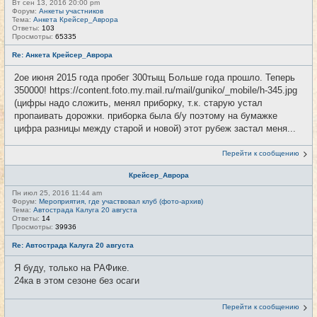
Вт сен 13, 2016 20:00 pm
Форум:
Анкеты участников
Тема:
Анкета Крейсер_Аврора
Ответы:
103
Просмотры:
65335
Re: Анкета Крейсер_Аврора
2ое июня 2015 года пробег 300тыщ Больше года прошло. Теперь
350000! https://content.foto.my.mail.ru/mail/guniko/_mobile/h-345.jpg
(цифры надо сложить, менял приборку, т.к. старую устал
пропаивать дорожки. приборка была б/у поэтому на бумажке
цифра разницы между старой и новой) этот рубеж застал меня...
Перейти к сообщению
Крейсер_Аврора
Пн июл 25, 2016 11:44 am
Форум:
Мероприятия, где участвовал клуб (фото-архив)
Тема:
Автострада Калуга 20 августа
Ответы:
14
Просмотры:
39936
Re: Автострада Калуга 20 августа
Я буду, только на РАФике.
24ка в этом сезоне без осаги
Перейти к сообщению