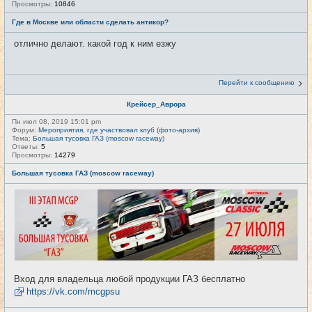
Просмотры:
10846
Где в Москве или области сделать антикор?
отлично делают. какой год к ним езжу
Перейти к сообщению
Крейсер_Аврора
Пн июл 08, 2019 15:01 pm
Форум:
Мероприятия, где участвовал клуб (фото-архив)
Тема:
Большая тусовка ГАЗ (moscow raceway)
Ответы:
5
Просмотры:
14279
Большая тусовка ГАЗ (moscow raceway)
Вход для владельца любой продукции ГАЗ бесплатно
https://vk.com/mcgpsu