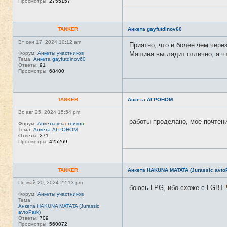
Просмотры:
2755157
TANKER
Анкета gayfutdinov60
Вт сен 17, 2024 10:12 am
Приятно, что и более чем через
Форум:
Анкеты участников
Машина выглядит отлично, а чт
Тема:
Анкета gayfutdinov60
Ответы:
91
Просмотры:
68400
TANKER
Анкета АГРОНОМ
Вс авг 25, 2024 15:54 pm
работы проделано, мое почтен
Форум:
Анкеты участников
Тема:
Анкета АГРОНОМ
Ответы:
271
Просмотры:
425269
TANKER
Анкета HAKUNA MATATA (Jurassic avto
Пн май 20, 2024 22:13 pm
боюсь LPG, ибо схоже с LGBT
Форум:
Анкеты участников
Тема:
Анкета HAKUNA MATATA (Jurassic
avtoPark)
Ответы:
709
Просмотры:
560072