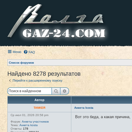
Меню
FAQ
Список форумов
Найдено 8278 результатов
Перейти к расширенному поиску
Поиск
Расширенный поиск
Автор
TANKER
Анкета kosta
Ср июл 01, 2026 20:58 pm
Вот это беда, а какая причина,
Форум:
Анкеты участников
Тема:
Анкета kosta
Ответы:
178