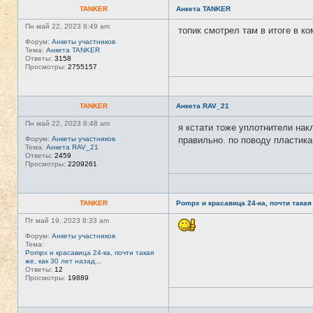
TANKER
Анкета TANKER
Пн май 22, 2023 8:49 am
топик смотрел там в итоге в ко
Форум:
Анкеты участников
Тема:
Анкета TANKER
Ответы:
3158
Просмотры:
2755157
TANKER
Анкета RAV_21
Пн май 22, 2023 8:48 am
я кстати тоже уплотнители накл
Форум:
Анкеты участников
правильно. по поводу пластика 
Тема:
Анкета RAV_21
Ответы:
2459
Просмотры:
2209261
TANKER
Pompx и красавица 24-ка, почти такая ж
Пт май 19, 2023 8:33 am
Форум:
Анкеты участников
Тема:
Pompx и красавица 24-ка, почти такая
же, как 30 лет назад...
Ответы:
12
Просмотры:
19889