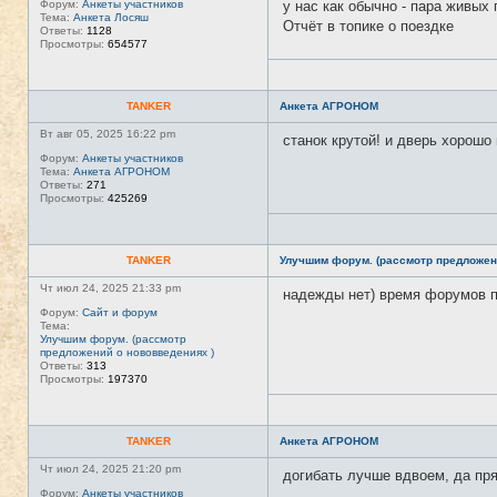
Форум:
Анкеты участников
у нас как обычно - пара живых
Тема:
Анкета Лосяш
Отчёт в топике о поездке
Ответы:
1128
Просмотры:
654577
TANKER
Анкета АГРОНОМ
Вт авг 05, 2025 16:22 pm
станок крутой! и дверь хорошо
Форум:
Анкеты участников
Тема:
Анкета АГРОНОМ
Ответы:
271
Просмотры:
425269
TANKER
Улучшим форум. (рассмотр предложен
Чт июл 24, 2025 21:33 pm
надежды нет) время форумов 
Форум:
Сайт и форум
Тема:
Улучшим форум. (рассмотр
предложений о нововведениях )
Ответы:
313
Просмотры:
197370
TANKER
Анкета АГРОНОМ
Чт июл 24, 2025 21:20 pm
догибать лучше вдвоем, да пря
Форум:
Анкеты участников