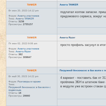
TANKER
Анкета TANKER
Вт июн 20, 2023 14:12 pm
подлатал колпак запаски. при
Форум:
Анкеты участников
придомового сервиса, вокруг н
Тема:
Анкета TANKER
Ответы:
3158
Просмотры:
2755157
TANKER
Анкета Razer
Пт июн 02, 2023 9:06 am
просто профиль засунул в итог
Форум:
Анкеты участников
Тема:
Анкета Razer
Ответы:
382
Просмотры:
309847
TANKER
Погружной бензонасос в бак волги с 
Вт май 30, 2023 14:22 pm
4 вариант - поставить бак от
Форум:
Разговоры в гараже
проблема ЭБН в штатном баке -
Тема:
в модуле уже встроен стакан 
Погружной бензонасос в бак волги с
подвесным.
Ответы:
16
Просмотры:
28660