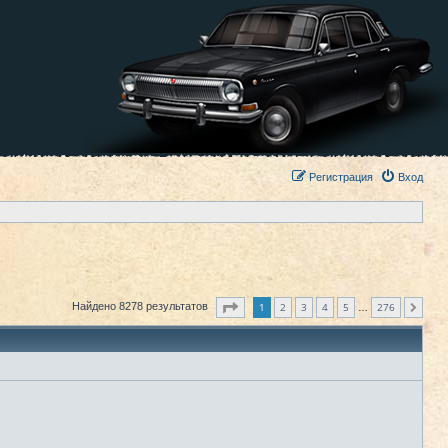
Регистрация
Вход
Страница
1
из
276
1
2
3
4
5
276
Найдено 8278 результатов
След.
…