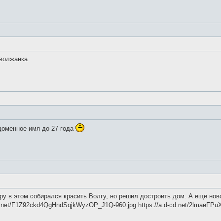
 волжанка
 доменное имя до 27 года
у в этом собирался красить Волгу, но решил достроить дом. А еще ново
cd.net/F1Z92ckd4QgHndSqjkWyzOP_J1Q-960.jpg https://a.d-cd.net/2lmaeFPu