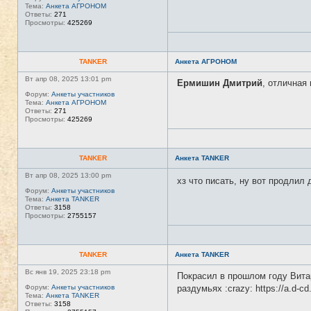
Тема:
Анкета АГРОНОМ
Ответы:
271
Просмотры:
425269
TANKER
Анкета АГРОНОМ
Вт апр 08, 2025 13:01 pm
Ермишин Дмитрий
, отличная
Форум:
Анкеты участников
Тема:
Анкета АГРОНОМ
Ответы:
271
Просмотры:
425269
TANKER
Анкета TANKER
Вт апр 08, 2025 13:00 pm
хз что писать, ну вот продлил
Форум:
Анкеты участников
Тема:
Анкета TANKER
Ответы:
3158
Просмотры:
2755157
TANKER
Анкета TANKER
Вс янв 19, 2025 23:18 pm
Покрасил в прошлом году Витар
Форум:
Анкеты участников
раздумьях :crazy: https://a.d-
Тема:
Анкета TANKER
Ответы:
3158