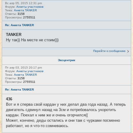
Вс апр 05, 2015 12:31 pm
Форум:
Анкеты участников
Тема:
Анкета TANKER
Ответы:
3158
Просмотры:
2755511
Re: Анкета TANKER
TANKER
Ну так)) На месте не стоим)))
Перейти к сообщению
Эксцентрик
Пт апр 03, 2015 20:17 pm
Форум:
Анкеты участников
Тема:
Анкета TANKER
Ответы:
3158
Просмотры:
2755511
Re: Анкета TANKER
436
Вот и я сперва свой кардан у них делал два года назад. А теперь
двигатель сдвинул назад на 3см и потребовалось укоротить
кардан. Поехал к ним же и очень огорчился((
Может, кончено, деды остались и они там с чурками посменно
работают, но я что-то сомневаюсь.