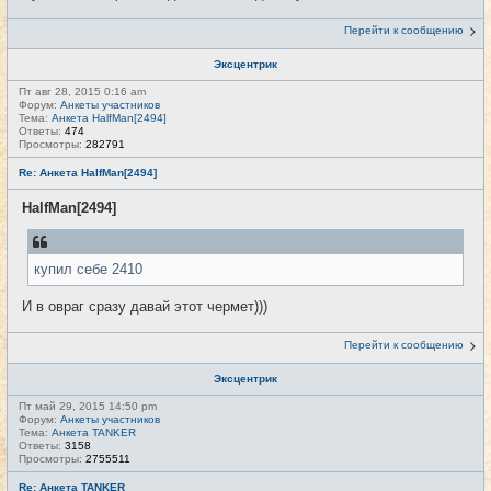
Перейти к сообщению
Эксцентрик
Пт авг 28, 2015 0:16 am
Форум:
Анкеты участников
Тема:
Анкета HalfMan[2494]
Ответы:
474
Просмотры:
282791
Re: Анкета HalfMan[2494]
HalfMan[2494]
купил себе 2410
И в овраг сразу давай этот чермет)))
Перейти к сообщению
Эксцентрик
Пт май 29, 2015 14:50 pm
Форум:
Анкеты участников
Тема:
Анкета TANKER
Ответы:
3158
Просмотры:
2755511
Re: Анкета TANKER