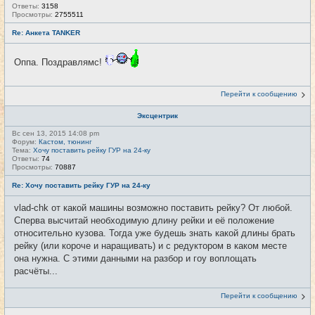
Ответы:
3158
Просмотры:
2755511
Re: Анкета TANKER
Оппа. Поздравлямс!
Перейти к сообщению
Эксцентрик
Вс сен 13, 2015 14:08 pm
Форум:
Кастом, тюнинг
Тема:
Хочу поставить рейку ГУР на 24-ку
Ответы:
74
Просмотры:
70887
Re: Хочу поставить рейку ГУР на 24-ку
vlad-chk от какой машины возможно поставить рейку? От любой.
Сперва высчитай необходимую длину рейки и её положение
относительно кузова. Тогда уже будешь знать какой длины брать
рейку (или короче и наращивать) и с редуктором в каком месте
она нужна. С этими данными на разбор и гоу воплощать
расчёты...
Перейти к сообщению