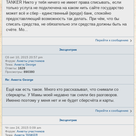
TANKER Никто у тебя ничего не имеет права списывать, если
только услуга не подключена на каком нить сайте государство
может всё и сбер - единственный (вроде) банк, спокойно
предоставляющий возможность так делать. При чём, что бы
списать средства, не обязательно эти средства должны быть на
счёте. Мо...
Перейти к сообщению
Эксцентрик
Сб окт 10, 2015 20:57 pm
Форум:
Анкеты участников
Тема:
Анкета George
Ответы:
1628
Просмотры:
890380
Re: Анкета George
Ещё как есть такое. Много кто рассказывал, что снимали со
сберкарты. У Мамы моей недавно так сняли без разговоров.
Именно поэтому у меня нет и не будет сберсчёта и карты.
Перейти к сообщению
Эксцентрик
Чт сен 24, 2015 0:09 am
Форум:
Анкеты участников
Тема:
Анкета TANKER