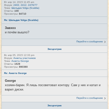
Вт апр 14, 2015 11:45 am
Форум:
2402, 2412, 2476/77
Тема:
Шильдик Volga (Scaldia)
Ответы:
100
Просмотры:
84710
Re: Шильдик Volga (Scaldia)
Завхоз
и почём вышло?
Перейти к сообщению
Эксцентрик
Вс апр 05, 2015 12:33 pm
Форум:
Анкеты участников
Тема:
Анкета George
Ответы:
1628
Просмотры:
890380
Re: Анкета George
George
хозяин-барин. Я лишь посоветовал контору. Сам у них и катал и
варил диски.
Перейти к сообщению
Эксцентрик