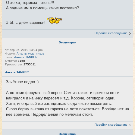
О-хо-хо, тормоза - огонь!!!
А задние им в помощь какие поставил?
З.Ы. с днём варенья!
Перейти к сообщению
Эксцентрик
Чт апр 25, 2019 13:24 pm
Форум:
Анкеты участников
Тема:
Анкета TANKER
Ответы:
3158
Просмотры:
2755511
Анкета TANKER
Зачётное ведро :)
А по теме форума - всё верно. Сам из таких: и времени нет и
наигрался и на инку пересел и т.д. Короче, отговорки одни.
Хотя, иногда всё же заглядываю сюда чисто посмотреть.
Скоро баржу выгоню из гаража на лето покататься. Вообще нет на
неё времени. Недоделанная по мелочам стоит.
Перейти к сообщению
Эксцентрик