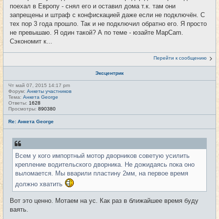
поехал в Европу - снял его и оставил дома т.к. там они
запрещены и штраф с конфискацией даже если не подключён. С
тех пор 3 года прошло. Так и не подключил обратно его. Я просто
не превышаю. Я один такой? А по теме - юзайте MapCam.
Сэкономит к...
Перейти к сообщению
Эксцентрик
Чт май 07, 2015 14:17 pm
Форум:
Анкеты участников
Тема:
Анкета George
Ответы:
1628
Просмотры:
890380
Re: Анкета George
Всем у кого импортный мотор дворников советую усилить
крепление водительского дворника. Не дожидаясь пока оно
выломается. Мы вварили пластину 2мм, на первое время
должно хватить
Вот это ценно. Мотаем на ус. Как раз в ближайшее время буду
ваять.