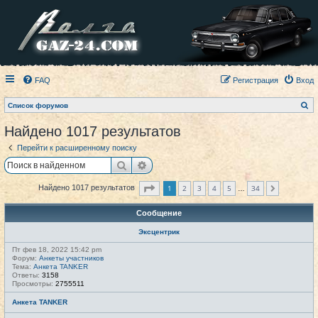
FAQ
Регистрация
Вход
П
Список форумов
о
и
Найдено 1017 результатов
с
к
Перейти к расширенному поиску
Поиск
Расширенный поиск
Страница
1
из
34
1
2
3
4
5
34
Найдено 1017 результатов
След.
…
Сообщение
Эксцентрик
Пт фев 18, 2022 15:42 pm
Форум:
Анкеты участников
Тема:
Анкета TANKER
Ответы:
3158
Просмотры:
2755511
Анкета TANKER