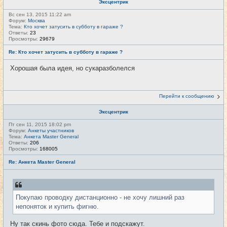
Эксцентрик
Вс сен 13, 2015 11:22 am
Форум:
Москва
Тема:
Кто хочет затусить в субботу в гараже ?
Ответы:
23
Просмотры:
29679
Re: Кто хочет затусить в субботу в гараже ?
Хорошая была идея, но сукаразболелся
Перейти к сообщению
Эксцентрик
Пт сен 11, 2015 18:02 pm
Форум:
Анкеты участников
Тема:
Анкета Master General
Ответы:
206
Просмотры:
168005
Re: Анкета Master General
Покупаю проводку дистанционно - не хочу лишний раз
непоняток и купить фигню.
Ну так скинь фото сюда. Тебе и подскажут.