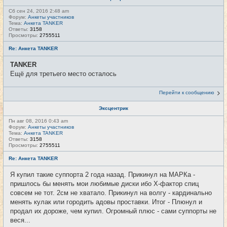
Сб сен 24, 2016 2:48 am
Форум:
Анкеты участников
Тема:
Анкета TANKER
Ответы:
3158
Просмотры:
2755511
Re: Анкета TANKER
TANKER
Ещё для третьего место осталось
Перейти к сообщению
Эксцентрик
Пн авг 08, 2016 0:43 am
Форум:
Анкеты участников
Тема:
Анкета TANKER
Ответы:
3158
Просмотры:
2755511
Re: Анкета TANKER
Я купил такие суппорта 2 года назад. Прикинул на МАРКа -
пришлось бы менять мои любимые диски ибо Х-фактор спиц
совсем не тот. 2см не хватало. Прикинул на волгу - кардинально
менять кулак или городить адовы проставки. Итог - Плюнул и
продал их дороже, чем купил. Огромный плюс - сами суппорты не
веся...