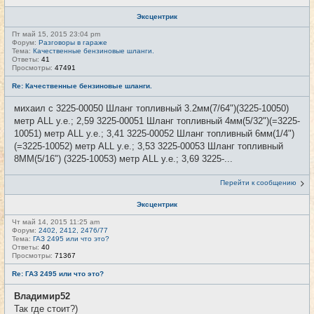
Эксцентрик
Пт май 15, 2015 23:04 pm
Форум:
Разговоры в гараже
Тема:
Качественные бензиновые шланги.
Ответы:
41
Просмотры:
47491
Re: Качественные бензиновые шланги.
михаил с 3225-00050 Шланг топливный 3.2мм(7/64")(3225-10050)
метр ALL у.е.; 2,59 3225-00051 Шланг топливный 4мм(5/32")(=3225-
10051) метр ALL у.е.; 3,41 3225-00052 Шланг топливный 6мм(1/4")
(=3225-10052) метр ALL у.е.; 3,53 3225-00053 Шланг топливный
8MM(5/16") (3225-10053) метр ALL у.е.; 3,69 3225-...
Перейти к сообщению
Эксцентрик
Чт май 14, 2015 11:25 am
Форум:
2402, 2412, 2476/77
Тема:
ГАЗ 2495 или что это?
Ответы:
40
Просмотры:
71367
Re: ГАЗ 2495 или что это?
Владимир52
Так где стоит?)