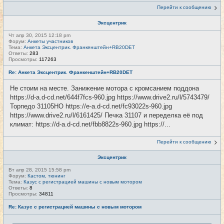
Перейти к сообщению
Эксцентрик
Чт апр 30, 2015 12:18 pm
Форум:
Анкеты участников
Тема:
Анкета Эксцентрик. Франкенштейн+RB20DET
Ответы:
283
Просмотры:
117263
Re: Анкета Эксцентрик. Франкенштейн+RB20DET
Не стоим на месте. Занижение мотора с кромсанием поддона
https://d-a.d-cd.net/644f7fcs-960.jpg https://www.drive2.ru/l/5743479/
Торпедо 31105НО https://e-a.d-cd.net/fc93022s-960.jpg
https://www.drive2.ru/l/6161425/ Печка 31107 и переделка её под
климат: https://d-a.d-cd.net/fbb8822s-960.jpg https://...
Перейти к сообщению
Эксцентрик
Вт апр 28, 2015 15:58 pm
Форум:
Кастом, тюнинг
Тема:
Казус с регистрацией машины с новым мотором
Ответы:
8
Просмотры:
34811
Re: Казус с регистрацией машины с новым мотором