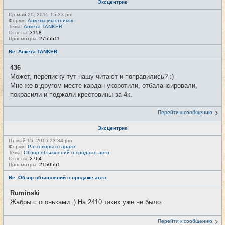
Эксцентрик
Ср май 20, 2015 15:33 pm
Форум:
Анкеты участников
Тема:
Анкета TANKER
Ответы:
3158
Просмотры:
2755511
Re: Анкета TANKER
436
Может, переписку тут нашу читают и поправились? :)
Мне же в другом месте кардан укоротили, отбалансировали,
покрасили и поджали крестовины за 4к.
Перейти к сообщению
Эксцентрик
Пт май 15, 2015 23:34 pm
Форум:
Разговоры в гараже
Тема:
Обзор объявлений о продаже авто
Ответы:
2764
Просмотры:
2150551
Re: Обзор объявлений о продаже авто
Ruminski
Жабры с огоньками :) На 2410 таких уже не было.
Перейти к сообщению