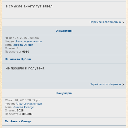
в смысле анкету тут завёл
Перейти к сообщению
Эксцентрик
Чт ноя 26, 2015 0:59 am
Форум:
Анкеты участников
Тема:
анкета DjPutin
Ответы:
6
Просмотры:
6939
Re: анкета DjPutin
не прошло и полувека
Перейти к сообщению
Эксцентрик
Сб окт 10, 2015 20:59 pm
Форум:
Анкеты участников
Тема:
Анкета George
Ответы:
1628
Просмотры:
890380
Re: Анкета George