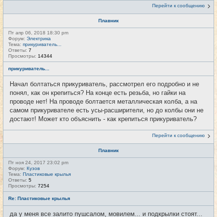
Перейти к сообщению
Плавник
Пт апр 06, 2018 18:30 pm
Форум:
Электрика
Тема:
прикуриватель...
Ответы:
7
Просмотры:
14344
прикуриватель...
Начал болтаться прикуриватель, рассмотрел его подробно и не
понял, как он крепиться? На конце есть резьба, но гайки на
проводе нет! На проводе болтается металлическая колба, а на
самом прикуривателе есть усы-расширители, но до колбы они не
достают! Может кто объяснить - как крепиться прикуриватель?
Перейти к сообщению
Плавник
Пт ноя 24, 2017 23:02 pm
Форум:
Кузов
Тема:
Пластиковые крылья
Ответы:
5
Просмотры:
7254
Re: Пластиковые крылья
да у меня все залито пушсалом, мовилем... и подкрылки стоят...