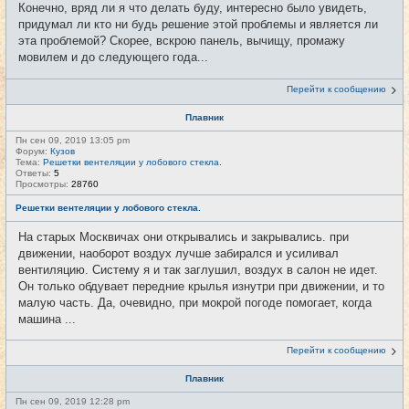
Конечно, вряд ли я что делать буду, интересно было увидеть,
придумал ли кто ни будь решение этой проблемы и является ли
эта проблемой? Скорее, вскрою панель, вычищу, промажу
мовилем и до следующего года...
Перейти к сообщению
Плавник
Пн сен 09, 2019 13:05 pm
Форум:
Кузов
Тема:
Решетки вентеляции у лобового стекла.
Ответы:
5
Просмотры:
28760
Решетки вентеляции у лобового стекла.
На старых Москвичах они открывались и закрывались. при
движении, наоборот воздух лучше забирался и усиливал
вентиляцию. Систему я и так заглушил, воздух в салон не идет.
Он только обдувает передние крылья изнутри при движении, и то
малую часть. Да, очевидно, при мокрой погоде помогает, когда
машина ...
Перейти к сообщению
Плавник
Пн сен 09, 2019 12:28 pm