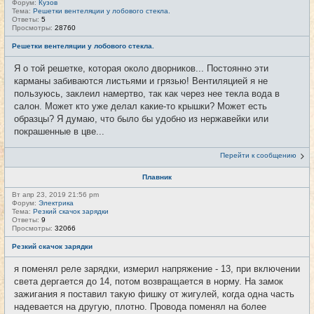
Форум:
Кузов
Тема:
Решетки вентеляции у лобового стекла.
Ответы:
5
Просмотры:
28760
Решетки вентеляции у лобового стекла.
Я о той решетке, которая около дворников... Постоянно эти
карманы забиваются листьями и грязью! Вентиляцией я не
пользуюсь, заклеил намертво, так как через нее текла вода в
салон. Может кто уже делал какие-то крышки? Может есть
образцы? Я думаю, что было бы удобно из нержавейки или
покрашенные в цве...
Перейти к сообщению
Плавник
Вт апр 23, 2019 21:56 pm
Форум:
Электрика
Тема:
Резкий скачок зарядки
Ответы:
9
Просмотры:
32066
Резкий скачок зарядки
я поменял реле зарядки, измерил напряжение - 13, при включении
света дергается до 14, потом возвращается в норму. На замок
зажигания я поставил такую фишку от жигулей, когда одна часть
надевается на другую, плотно. Провода поменял на более