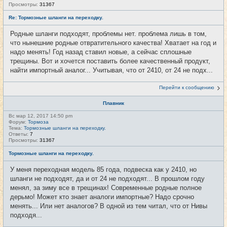
Просмотры:
31367
Re: Тормозные шланги на переходку.
Родные шланги подходят, проблемы нет. проблема лишь в том,
что нынешние родные отвратительного качества! Хватает на год и
надо менять! Год назад ставил новые, а сейчас сплошные
трещины. Вот и хочется поставить более качественный продукт,
найти импортный аналог... Учитывая, что от 2410, от 24 не подх...
Перейти к сообщению
Плавник
Вс мар 12, 2017 14:50 pm
Форум:
Тормоза
Тема:
Тормозные шланги на переходку.
Ответы:
7
Просмотры:
31367
Тормозные шланги на переходку.
У меня переходная модель 85 года, подвеска как у 2410, но
шланги не подходят, да и от 24 не подходят... В прошлом году
менял, за зиму все в трещинах! Современные родные полное
дерьмо! Может кто знает аналоги импортные? Надо срочно
менять... Или нет аналогов? В одной из тем читал, что от Нивы
подходя...