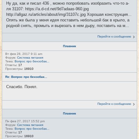
Ну да, как и писал 436 , можно попробовать изобразить что-то а-
ля 31107: https://a.d-cd.net/9d7adaas-960.jpg
http://allgaz.ru/articles/about/img/31107c.jpg Хорошая конструкция...
Опять же была у меня идея поставить небольшой бак в крыло, а
родной снять, промыть и вырезать в нем дыру, поставить на м...
Перейти к сообщению
Плавник
Вт фев 28, 2017 9:11 am
Форум:
Система питания
Тема:
Вопрос про бензобак...
Ответы:
17
Просмотры:
16910
Re: Вопрос про бензобак...
Спасибо. Понял.
Перейти к сообщению
Плавник
Пн фев 27, 2017 15:52 pm
Форум:
Система питания
Тема:
Вопрос про бензобак...
Ответы:
17
Просмотры:
16910