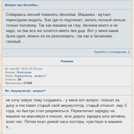
Вопрос про бензобак...
Собираюсь весной поменять бензобак. Машинка - мутант,
переходная модель. Бак где-то подтекает, залить полный нельзя,
только половину. Так как машина на газу, бензина много и не
надо, но бак все же хочется иметь без дыр. Вот у меня какая
была идея, можно ли ее реализовать: так как в багажнике
газовый...
Перейти к сообщению
Плавник
Вт ноя 08, 2016 20:25 pm
Форум:
Электрика
Тема:
Аккумулятор - вопрос?
Ответы:
38
Просмотры:
27496
Re: Аккумулятор - вопрос?
не хочу новую тему создавать - у меня вот вопрос: поехал на
дачу и поставил старый свой аккумулятор, старый относит. ему 3
года, но быстро стал разряжаться. Переключил зарядку на
машине на максимум и поехал, всю дорогу зарядка шла активно,
ехал час. Потом ехал домой часа полтора, чувствую в машине
п...