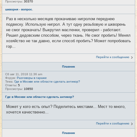
Просмотры:
30370
шкворня - вопрос.
Раз в несколько месяцев прокачиваю нигролом переднею
подвеску. Использую нигрол. А тут одну резьбовую и шкворень
не смог прокачать! Выкрутил масленки, проверил - работают.
Решил дедовским способом, через ткань. Не смог пробить! Менял
хозяйство не так давно, если способ пробить? Может попробовать
гор...
Перейти к сообщению
Плавник
Сб авг 11, 2018 11:36 am
Форум:
Разговоры в гараже
Тема:
Где в Москве или области сделать антикор?
Ответы:
5
Просмотры:
10850
Где в Москве или области сделать антикор?
Может у кого есть опыт? Поделитесь местами... Мест то много,
хочется качественно...
Перейти к сообщению
Плавник