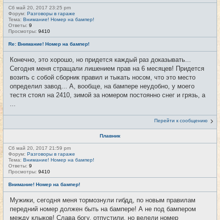
Сб май 20, 2017 23:25 pm
Форум:
Разговоры в гараже
Тема:
Внимание! Номер на бампер!
Ответы:
9
Просмотры:
9410
Re: Внимание! Номер на бампер!
Конечно, это хорошо, но придется каждый раз доказывать...
Сегодня меня стращали лишением прав на 6 месяцев! Придется
возить с собой сборник правил и тыкать носом, что это место
определил завод... А, вообще, на бампере неудобно, у моего
тестя стоял на 2410, зимой за номером постоянно снег и грязь, а
...
Перейти к сообщению
Плавник
Сб май 20, 2017 21:59 pm
Форум:
Разговоры в гараже
Тема:
Внимание! Номер на бампер!
Ответы:
9
Просмотры:
9410
Внимание! Номер на бампер!
Мужики, сегодня меня тормознули гибдд, по новым правилам
передний номер должен быть на бампере! А не под бампером
между клыков! Слава богу, отпустили, но велели номер