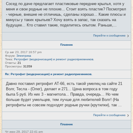
Сосед по даче предлагает пластиковые передние крылья, хотя у
меня и свои родные не плохие... Стоит взять пластик? Посмотрел
- черные, внешне не отличишь, сделаны хорошо... Какие плюсы и
минусы у таких крыльев? Хочу взять в запас, так сказать на
будущее... Кто ставил такие, поделитесь опытом. Раньше,...
Перейти к сообщению
Плавник
Ср авг 23, 2017 16:57 pm
Форум:
Электрика
Тема:
Ретрофит (модернизация) и ремонт радиоприемников.
Ответы:
21
Просмотры:
31359
Re: Ретрофит (модернизация) и ремонт радиоприемников.
Давно поставил ретрофит АТ-66, есть такой умелец на сайте 21
Волг, Тесла - (Олег), делает и 271... Цена вопроса в том году
была 5 руб. Из них 3 - магнитола... Правда, очередь... Но чем
больше будет умельцев, тем лучше для любителей Волг! (На
ретрофиты не совсем подходят родные ручки (крутилки), так ...
Перейти к сообщению
Плавник
Чт июн 29, 2017 22:41 pm