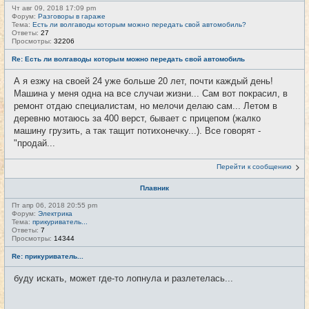
Чт авг 09, 2018 17:09 pm
Форум:
Разговоры в гараже
Тема:
Есть ли волгаводы которым можно передать свой автомобиль?
Ответы:
27
Просмотры:
32206
Re: Есть ли волгаводы которым можно передать свой автомобиль
А я езжу на своей 24 уже больше 20 лет, почти каждый день!
Машина у меня одна на все случаи жизни... Сам вот покрасил, в
ремонт отдаю специалистам, но мелочи делаю сам... Летом в
деревню мотаюсь за 400 верст, бывает с прицепом (жалко
машину грузить, а так тащит потихонечку...). Все говорят -
"продай...
Перейти к сообщению
Плавник
Пт апр 06, 2018 20:55 pm
Форум:
Электрика
Тема:
прикуриватель...
Ответы:
7
Просмотры:
14344
Re: прикуриватель...
буду искать, может где-то лопнула и разлетелась...