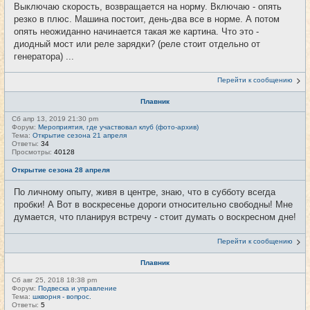
Выключаю скорость, возвращается на норму. Включаю - опять
резко в плюс. Машина постоит, день-два все в норме. А потом
опять неожиданно начинается такая же картина. Что это -
диодный мост или реле зарядки? (реле стоит отдельно от
генератора) ...
Перейти к сообщению
Плавник
Сб апр 13, 2019 21:30 pm
Форум:
Мероприятия, где участвовал клуб (фото-архив)
Тема:
Открытие сезона 21 апреля
Ответы:
34
Просмотры:
40128
Открытие сезона 28 апреля
По личному опыту, живя в центре, знаю, что в субботу всегда
пробки! А Вот в воскресенье дороги относительно свободны! Мне
думается, что планируя встречу - стоит думать о воскресном дне!
Перейти к сообщению
Плавник
Сб авг 25, 2018 18:38 pm
Форум:
Подвеска и управление
Тема:
шкворня - вопрос.
Ответы:
5