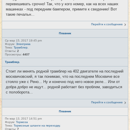
перевешивать срочно! Так, что у кого номер, как на всех наших
машинках - под передним бампером, примите к сведению! Вот
такие печальн...
Перейти к сообщению
Плавник
Ср мар 15, 2017 19:45 pm
Форум:
Электрика
Тема:
Трамблер.
Ответы:
2
Просмотры:
4407
Трамблер.
Стоит ли менять родной трамблер на 402 двигателе на последний
москвичовский, я так понимаю, что на последнем Москвиче все
стояло уже с Рено... Ну и конечно под него новое реле... Или от
добра добро не ищут... родной работает без проблем, заводиться
с полоборота...
Перейти к сообщению
Плавник
Пн мар 13, 2017 14:51 pm
Форум:
Тормоза
Тема:
Тормозные шланги на переходку.
Ответы:
7