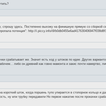
утить?
у, спрошу здесь. Постепенно выхожу на финишную прямую со сборкой св
ропала потенция": http://i.piccy.info/i9/b0db0455e6ad417630406947f038d8
чки срабатывает же. Значит есть ход у штоков по идее. Других варианто
абочем... либо он древний как говно мамонта и закис почти намертво, ли
на короткий шток, когда поршень тупо упирается в стопорное кольцо и 
кость, ну или трубку передавили Но первое нажатие после прокачки сраба