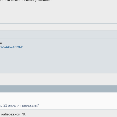
а!
46899446743299/
ко 21 апреля приезжать?
й набережной 70.