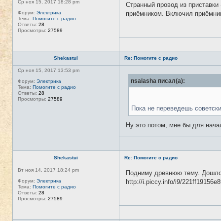
Ср ноя 15, 2017 18:28 pm
Странный провод из приставки 
Форум:
Электрика
приёмником. Включил приёмник 
Тема:
Помогите с радио
Ответы:
28
Просмотры:
27589
Shekastui
Re: Помогите с радио
Ср ноя 15, 2017 13:53 pm
nsalasha писал(а):
Форум:
Электрика
Тема:
Помогите с радио
Ответы:
28
Просмотры:
27589
Пока не переведешь советски
Ну это потом, мне бы для нача
Shekastui
Re: Помогите с радио
Вт ноя 14, 2017 18:24 pm
Подниму древнюю тему. Дошло у
Форум:
Электрика
http://i.piccy.info/i9/221ff191
Тема:
Помогите с радио
Ответы:
28
Просмотры:
27589