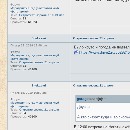
Форум:
Мероприятия, где участвовал клуб
(фото-архив)
Тема:
Ретрофест Сорокина 18-19 мая
Ответы:
13
Просмотры:
61023
Shekastui
Открытие сезона 21 апреля
Пн апр 22, 2019 12:46 pm
Было круто и погода не подвел
Форум:
https://www.drive2.ru/l/5292
Мероприятия, где участвовал клуб
(фото-архив)
Тема:
Открытие сезона 21 апреля
Ответы:
34
Просмотры:
40100
Shekastui
Открытие сезона 21 апреля
Чт апр 18, 2019 10:59 am
garag
писал(а):
↑
Форум:
Мероприятия, где участвовал клуб
(фото-архив)
Друзья.
Тема:
Открытие сезона 21 апреля
Ответы:
34
Просмотры:
40100
А кто скажет куда и во сколь
В 12:00 встреча на Нагатинско