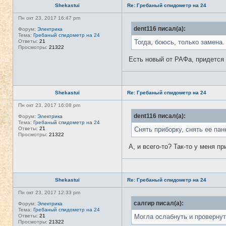
Shekastui
Re: Гребаный спидометр на 24
Пн окт 23, 2017 16:47 pm
dent116 писал(а):
Форум:
Электрика
Тема:
Гребаный спидометр на 24
Ответы:
21
Тогда, боюсь, только замена.
Просмотры:
21322
Есть новый от РАФа, придется 
Shekastui
Re: Гребаный спидометр на 24
Пн окт 23, 2017 16:08 pm
dent116 писал(а):
Форум:
Электрика
Тема:
Гребаный спидометр на 24
Ответы:
21
Снять приборку, снять ее пан
Просмотры:
21322
А, и всего-то? Так-то у меня п
Shekastui
Re: Гребаный спидометр на 24
Пн окт 23, 2017 12:33 pm
салгир писал(а):
Форум:
Электрика
Тема:
Гребаный спидометр на 24
Ответы:
21
Могла ослабнуть и провернут
Просмотры:
21322