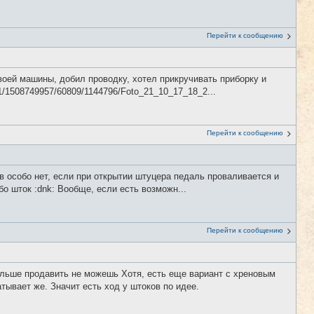
Перейти к сообщению
оей машины, добил проводку, хотел прикручивать приборку и
f1/1508749957/60809/1144796/Foto_21_10_17_18_2...
Перейти к сообщению
в особо нет, если при открытии штуцера педаль проваливается и
бо шток :dnk: Вообще, если есть возможн...
Перейти к сообщению
дальше продавить не можешь Хотя, есть еще вариант с хреновым
тывает же. Значит есть ход у штоков по идее.