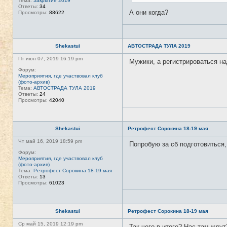
Тема:
Закрытие 2019
Ответы:
34
А они когда?
Просмотры:
88622
Shekastui
АВТОСТРАДА ТУЛА 2019
Пт июн 07, 2019 16:19 pm
Мужики, а регистрироваться на
Форум:
Мероприятия, где участвовал клуб
(фото-архив)
Тема:
АВТОСТРАДА ТУЛА 2019
Ответы:
24
Просмотры:
42040
Shekastui
Ретрофест Сорокина 18-19 мая
Чт май 16, 2019 18:59 pm
Попробую за сб подготовиться, 
Форум:
Мероприятия, где участвовал клуб
(фото-архив)
Тема:
Ретрофест Сорокина 18-19 мая
Ответы:
13
Просмотры:
61023
Shekastui
Ретрофест Сорокина 18-19 мая
Ср май 15, 2019 12:19 pm
Так чего в итоге? Нас там жду