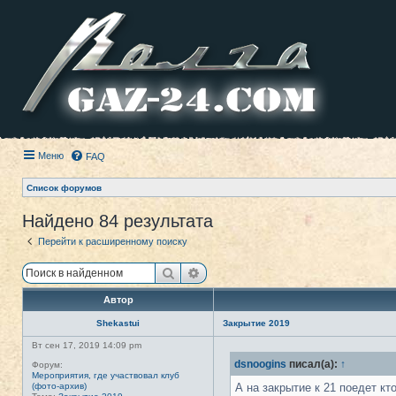
Меню
FAQ
Список форумов
Найдено 84 результата
Перейти к расширенному поиску
Поиск
Расширенный поиск
Автор
Shekastui
Закрытие 2019
Вт сен 17, 2019 14:09 pm
dsnoogins
писал(а):
↑
Форум:
Мероприятия, где участвовал клуб
(фото-архив)
А на закрытие к 21 поедет кт