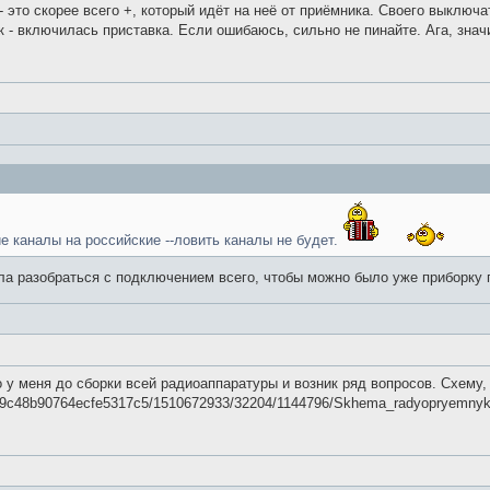
- это скорее всего +, который идёт на неё от приёмника. Своего выключ
- включилась приставка. Если ошибаюсь, сильно не пинайте. Ага, значи
е каналы на российские --ловить каналы не будет.
ла разобраться с подключением всего, чтобы можно было уже приборку п
 меня до сборки всей радиоаппаратуры и возник ряд вопросов. Схему, к
56e89c48b90764ecfe5317c5/1510672933/32204/1144796/Skhema_radyopryemnyka_80