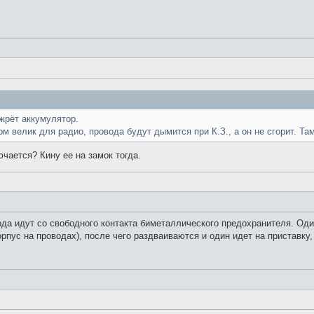
 жрёт аккумулятор.
 велик для радио, провода будут дымится при К.З., а он не сгорит. Там
ючается? Кину ее на замок тогда.
да идут со свободного контакта биметаллического предохранителя. Оди
пус на проводах), после чего раздваиваются и один идет на приставку, 