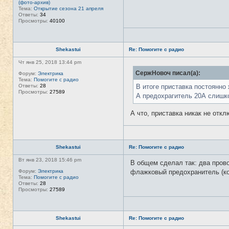
(фото-архив)
Тема:
Открытие сезона 21 апреля
Ответы:
34
Просмотры:
40100
Shekastui
Re: Помогите с радио
Чт янв 25, 2018 13:44 pm
СержНовоч писал(а):
Форум:
Электрика
Тема:
Помогите с радио
Ответы:
28
В итоге приставка постоянно
Просмотры:
27589
А предохрагитель 20А слишком
А что, приставка никак не откл
Shekastui
Re: Помогите с радио
Вт янв 23, 2018 15:46 pm
В общем сделал так: два прово
Форум:
Электрика
флажковый предохранитель (кор
Тема:
Помогите с радио
Ответы:
28
Просмотры:
27589
Shekastui
Re: Помогите с радио