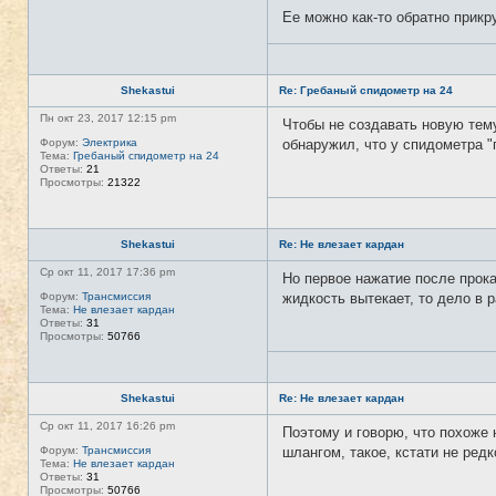
Ее можно как-то обратно прикр
Shekastui
Re: Гребаный спидометр на 24
Пн окт 23, 2017 12:15 pm
Чтобы не создавать новую тем
Форум:
Электрика
обнаружил, что у спидометра "п
Тема:
Гребаный спидометр на 24
Ответы:
21
Просмотры:
21322
Shekastui
Re: Не влезает кардан
Ср окт 11, 2017 17:36 pm
Но первое нажатие после прока
Форум:
Трансмиссия
жидкость вытекает, то дело в р
Тема:
Не влезает кардан
Ответы:
31
Просмотры:
50766
Shekastui
Re: Не влезает кардан
Ср окт 11, 2017 16:26 pm
Поэтому и говорю, что похоже 
Форум:
Трансмиссия
шлангом, такое, кстати не ред
Тема:
Не влезает кардан
Ответы:
31
Просмотры:
50766