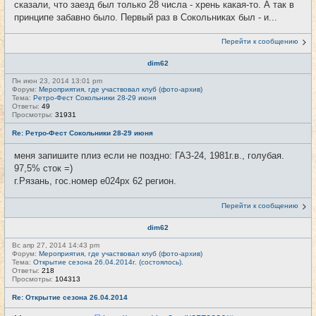
сказали, что заезд был только 28 числа - хрень какая-то. А так в
принципе забавно было. Первый раз в Сокольниках был - и...
Перейти к сообщению
dim62
Пн июн 23, 2014 13:01 pm
Форум:
Мероприятия, где участвовал клуб (фото-архив)
Тема:
Ретро-Фест Сокольники 28-29 июня
Ответы:
49
Просмотры:
31931
Re: Ретро-Фест Сокольники 28-29 июня
меня запишите плиз если не поздно: ГАЗ-24, 1981г.в., голубая.
97,5% сток =)
г.Рязань, гос.номер е024рх 62 регион.
Перейти к сообщению
dim62
Вс апр 27, 2014 14:43 pm
Форум:
Мероприятия, где участвовал клуб (фото-архив)
Тема:
Открытие сезона 26.04.2014г. (состоялось).
Ответы:
218
Просмотры:
104313
Re: Открытие сезона 26.04.2014