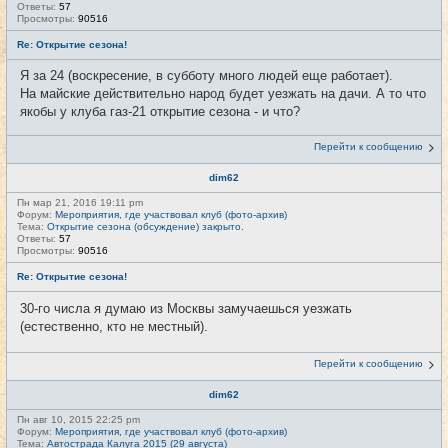
Ответы:
57
Просмотры:
90516
Re: Открытие сезона!
Я за 24 (воскресение, в субботу много людей еще работает).
На майские действительно народ будет уезжать на дачи. А то что
якобы у клуба газ-21 открытие сезона - и что?
Перейти к сообщению
dim62
Пн мар 21, 2016 19:11 pm
Форум:
Мероприятия, где участвовал клуб (фото-архив)
Тема:
Открытие сезона (обсуждение) закрыто.
Ответы:
57
Просмотры:
90516
Re: Открытие сезона!
30-го числа я думаю из Москвы замучаешься уезжать
(естественно, кто не местный).
Перейти к сообщению
dim62
Пн авг 10, 2015 22:25 pm
Форум:
Мероприятия, где участвовал клуб (фото-архив)
Тема:
Автострада Калуга 2015 (29 августа)