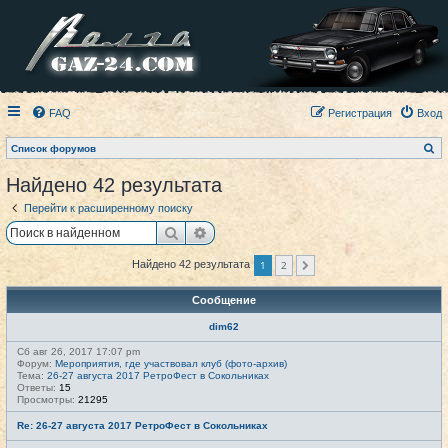
FAQ
Регистрация
Вход
П
Список форумов
о
и
Найдено 42 результата
с
к
Перейти к расширенному поиску
Поиск
Расширенный поиск
1
2
Найдено 42 результата
След.
Сообщение
dim62
Сб авг 26, 2017 17:07 pm
Форум:
Мероприятия, где участвовал клуб (фото-архив)
Тема:
26-27 августа 2017 РетроФест в Сокольниках
Ответы:
15
Просмотры:
21295
Re: 26-27 августа 2017 РетроФест в Сокольниках