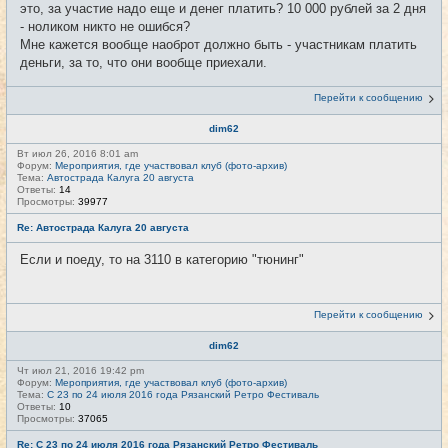
это, за участие надо еще и денег платить? 10 000 рублей за 2 дня
- ноликом никто не ошибся?
Мне кажется вообще наоброт должно быть - участникам платить
деньги, за то, что они вообще приехали.
Перейти к сообщению
dim62
Вт июл 26, 2016 8:01 am
Форум:
Мероприятия, где участвовал клуб (фото-архив)
Тема:
Автострада Калуга 20 августа
Ответы:
14
Просмотры:
39977
Re: Автострада Калуга 20 августа
Если и поеду, то на 3110 в категорию "тюнинг"
Перейти к сообщению
dim62
Чт июл 21, 2016 19:42 pm
Форум:
Мероприятия, где участвовал клуб (фото-архив)
Тема:
С 23 по 24 июля 2016 года Рязанский Ретро Фестиваль
Ответы:
10
Просмотры:
37065
Re: С 23 по 24 июля 2016 года Рязанский Ретро Фестиваль