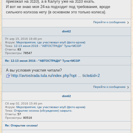
приезжал на 3110), а в Калугу уже на 3110 ехать.
И вот не знаю моя 24-ка подходит под требования, вроде
сильного колхоза нету (в основном это только колеса).
Перейти к сообщению
dim62
Пт апр 15, 2016 19:48 pm
Форум:
Мероприятия, где участвовал клуб (фото-архив)
Тема:
12-13 июня 2016 - "АВТОСТРАДА" Тула+MCGP
Ответы:
83
Просмотры:
78547
Re: 12-13 июня 2016 - "АВТОСТРАДА" Тула+MCGP
А вы условия участия читали?
http://avtostrada.tula.ru/index.php?opt ... ticle&id=2
Перейти к сообщению
dim62
Сб апр 02, 2016 15:46 pm
Форум:
Мероприятия, где участвовал клуб (фото-архив)
Тема:
Открытие сезона (обсуждение) закрыто.
Ответы:
57
Просмотры:
90516
Re: Открытие сезона!