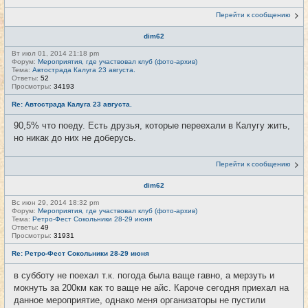
Перейти к сообщению
dim62
Вт июл 01, 2014 21:18 pm
Форум:
Мероприятия, где участвовал клуб (фото-архив)
Тема:
Автострада Калуга 23 августа.
Ответы:
52
Просмотры:
34193
Re: Автострада Калуга 23 августа.
90,5% что поеду. Есть друзья, которые переехали в Калугу жить,
но никак до них не доберусь.
Перейти к сообщению
dim62
Вс июн 29, 2014 18:32 pm
Форум:
Мероприятия, где участвовал клуб (фото-архив)
Тема:
Ретро-Фест Сокольники 28-29 июня
Ответы:
49
Просмотры:
31931
Re: Ретро-Фест Сокольники 28-29 июня
в субботу не поехал т.к. погода была ваще гавно, а мерзуть и
мокнуть за 200км как то ваще не айс. Кароче сегодня приехал на
данное мероприятие, однако меня организаторы не пустили