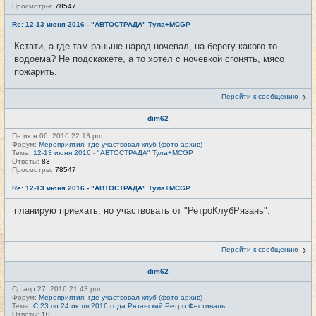
Просмотры:
78547
Re: 12-13 июня 2016 - "АВТОСТРАДА" Тула+MCGP
Кстати, а где там раньше народ ночевал, на берегу какого то
водоема? Не подскажете, а то хотел с ночевкой сгонять, мясо
пожарить.
Перейти к сообщению
dim62
Пн июн 06, 2016 22:13 pm
Форум:
Мероприятия, где участвовал клуб (фото-архив)
Тема:
12-13 июня 2016 - "АВТОСТРАДА" Тула+MCGP
Ответы:
83
Просмотры:
78547
Re: 12-13 июня 2016 - "АВТОСТРАДА" Тула+MCGP
планирую приехать, но участвовать от "РетроКлубРязань".
Перейти к сообщению
dim62
Ср апр 27, 2016 21:43 pm
Форум:
Мероприятия, где участвовал клуб (фото-архив)
Тема:
С 23 по 24 июля 2016 года Рязанский Ретро Фестиваль
Ответы:
10