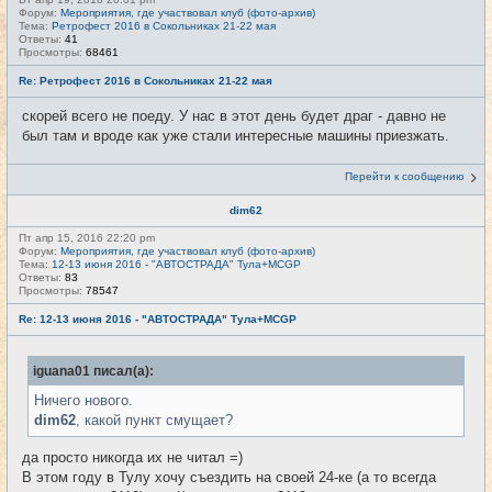
Форум:
Мероприятия, где участвовал клуб (фото-архив)
Тема:
Ретрофест 2016 в Сокольниках 21-22 мая
Ответы:
41
Просмотры:
68461
Re: Ретрофест 2016 в Сокольниках 21-22 мая
скорей всего не поеду. У нас в этот день будет драг - давно не
был там и вроде как уже стали интересные машины приезжать.
Перейти к сообщению
dim62
Пт апр 15, 2016 22:20 pm
Форум:
Мероприятия, где участвовал клуб (фото-архив)
Тема:
12-13 июня 2016 - "АВТОСТРАДА" Тула+MCGP
Ответы:
83
Просмотры:
78547
Re: 12-13 июня 2016 - "АВТОСТРАДА" Тула+MCGP
iguana01 писал(а):
Ничего нового.
dim62
, какой пункт смущает?
да просто никогда их не читал =)
В этом году в Тулу хочу съездить на своей 24-ке (а то всегда