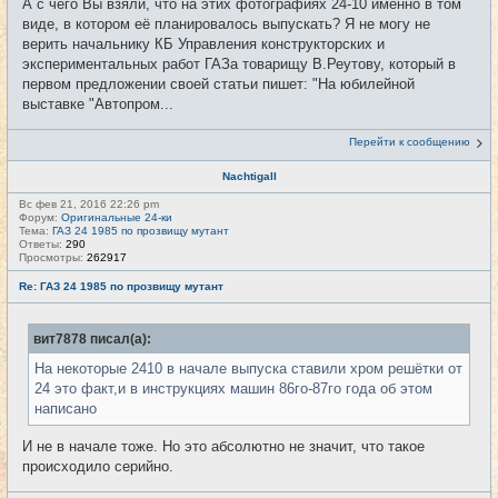
А с чего Вы взяли, что на этих фотографиях 24-10 именно в том
виде, в котором её планировалось выпускать? Я не могу не
верить начальнику КБ Управления конструкторских и
экспериментальных работ ГАЗа товарищу В.Реутову, который в
первом предложении своей статьи пишет: "На юбилейной
выставке "Автопром...
Перейти к сообщению
Nachtigall
Вс фев 21, 2016 22:26 pm
Форум:
Оригинальные 24-ки
Тема:
ГАЗ 24 1985 по прозвищу мутант
Ответы:
290
Просмотры:
262917
Re: ГАЗ 24 1985 по прозвищу мутант
вит7878 писал(а):
На некоторые 2410 в начале выпуска ставили хром решётки от
24 это факт,и в инструкциях машин 86го-87го года об этом
написано
И не в начале тоже. Но это абсолютно не значит, что такое
происходило серийно.