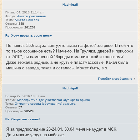
Nachtigall
Пн апр 04, 2016 11:14 am
Форум:
Анкеты участников
Тема:
Анкета Dark Yak
Ответы:
448
Просмотры:
261208
Re: Хочу продать свою волгу.
Не понял. 350тыщ за волгу,что выше на фото? :surprise: В ней что
то такое особенное есть? Ни-че-го. Ни "руляки, дверей и приборки
от 2410", ни самолепной "бороды с магнитолкой и колонками".
Даже зеркала родные, а не крутые пластмассовые. Какая была
машина с завода, такая и осталась. Может быть, в э...
Перейти к сообщению
Nachtigall
Вс мар 27, 2016 10:57 am
Форум:
Мероприятия, где участвовал клуб (фото-архив)
Тема:
Открытие сезона (обсуждение) закрыто.
Ответы:
57
Просмотры:
90524
Re: Открытие сезона!
Я за предпоследние 23-24.04. 30.04 меня не будет в МСК.
Да и многие уедут на майские.