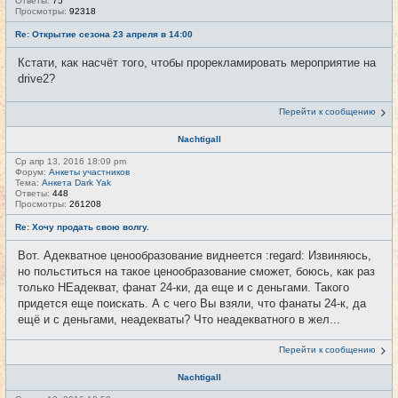
Ответы:
75
Просмотры:
92318
Re: Открытие сезона 23 апреля в 14:00
Кстати, как насчёт того, чтобы прорекламировать мероприятие на
drive2?
Перейти к сообщению
Nachtigall
Ср апр 13, 2016 18:09 pm
Форум:
Анкеты участников
Тема:
Анкета Dark Yak
Ответы:
448
Просмотры:
261208
Re: Хочу продать свою волгу.
Вот. Адекватное ценообразование виднеется :regard: Извиняюсь,
но польститься на такое ценообразование сможет, боюсь, как раз
только НЕадекват, фанат 24-ки, да еще и с деньгами. Такого
придется еще поискать. А с чего Вы взяли, что фанаты 24-к, да
ещё и с деньгами, неадекваты? Что неадекватного в жел...
Перейти к сообщению
Nachtigall