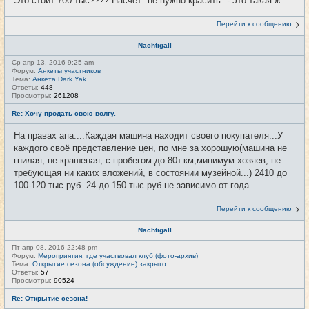
Это стоит 700 тыс???? Насчёт "не нужно красить" - это такая ж...
Перейти к сообщению
Nachtigall
Ср апр 13, 2016 9:25 am
Форум:
Анкеты участников
Тема:
Анкета Dark Yak
Ответы:
448
Просмотры:
261208
Re: Хочу продать свою волгу.
На правах апа....Каждая машина находит своего покупателя...У
каждого своё представление цен, по мне за хорошую(машина не
гнилая, не крашеная, с пробегом до 80т.км,минимум хозяев, не
требующая ни каких вложений, в состоянии музейной...) 2410 до
100-120 тыс руб. 24 до 150 тыс руб не зависимо от года ...
Перейти к сообщению
Nachtigall
Пт апр 08, 2016 22:48 pm
Форум:
Мероприятия, где участвовал клуб (фото-архив)
Тема:
Открытие сезона (обсуждение) закрыто.
Ответы:
57
Просмотры:
90524
Re: Открытие сезона!