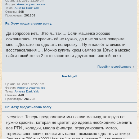
Ср апр 13, 2016 12:59 pm
Форум:
Анкеты участников
Тема:
Анкета Dark Yak
Ответы:
448
Просмотры:
261208
Re: Хочу продать свою волгу.
Да вопросов нет....Кто я...так.... Если машинка хорошо
сохранилась, то красить её не нужно, да и не за чем поверьте
мне....Достаточно сделать полировку... Ну и насчёт стоимости
восстановления .... Можно купить хром бампер за 10тыс а можно
найти такой же за 2т это касается и других зап. частей, опят...
Перейти к сообщению
Nachtigall
Ср апр 13, 2016 12:27 pm
Форум:
Анкеты участников
Тема:
Анкета Dark Yak
Ответы:
448
Просмотры:
261208
Re: Хочу продать свою волгу.
:verynice: Теперь предположим мы нашли машину, которую не
нужно красить, которая не цветет, до идеала необходимо сменить
все РТИ , колодки, масла фильтра, отрегулировать мотор,
тормоза сцепление, почистить салон, возможно сделать антикор