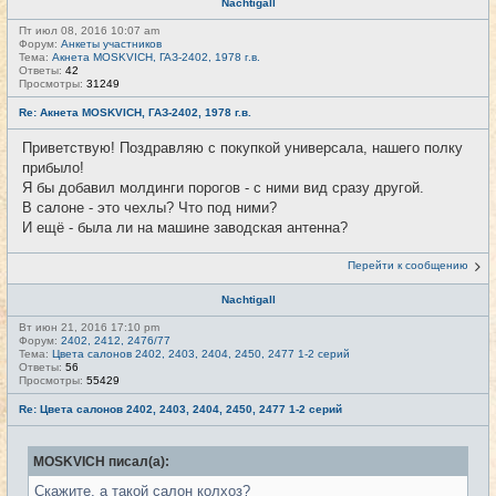
Nachtigall
Пт июл 08, 2016 10:07 am
Форум:
Анкеты участников
Тема:
Акнета MOSKVICH, ГАЗ-2402, 1978 г.в.
Ответы:
42
Просмотры:
31249
Re: Акнета MOSKVICH, ГАЗ-2402, 1978 г.в.
Приветствую! Поздравляю с покупкой универсала, нашего полку
прибыло!
Я бы добавил молдинги порогов - с ними вид сразу другой.
В салоне - это чехлы? Что под ними?
И ещё - была ли на машине заводская антенна?
Перейти к сообщению
Nachtigall
Вт июн 21, 2016 17:10 pm
Форум:
2402, 2412, 2476/77
Тема:
Цвета салонов 2402, 2403, 2404, 2450, 2477 1-2 серий
Ответы:
56
Просмотры:
55429
Re: Цвета салонов 2402, 2403, 2404, 2450, 2477 1-2 серий
MOSKVICH писал(а):
Скажите, а такой салон колхоз?