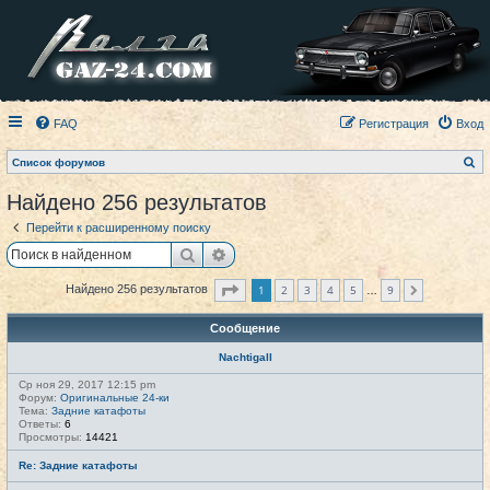
FAQ
Регистрация
Вход
П
Список форумов
о
и
Найдено 256 результатов
с
к
Перейти к расширенному поиску
Поиск
Расширенный поиск
Страница
1
из
9
1
2
3
4
5
9
Найдено 256 результатов
След.
…
Сообщение
Nachtigall
Ср ноя 29, 2017 12:15 pm
Форум:
Оригинальные 24-ки
Тема:
Задние катафоты
Ответы:
6
Просмотры:
14421
Re: Задние катафоты