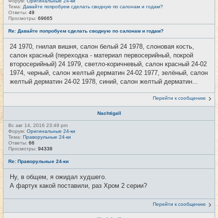
Форум:
Оригинальные 24-ки
Тема:
Давайте попробуем сделать сводную по салонам и годам?
Ответы:
49
Просмотры:
69665
Re: Давайте попробуем сделать сводную по салонам и годам?
24 1970, гнилая вишня, салон белый 24 1978, слоновая кость,
салон красный (переходка - материал первосерийный, покрой
второсерийный) 24 1979, светло-коричневый, салон красный 24-02
1974, черный, салон желтый дерматин 24-02 1977, зелёный, салон
желтый дерматин 24-02 1978, синий, салон желтый дерматин...
Перейти к сообщению
Nachtigall
Вс авг 14, 2016 23:49 pm
Форум:
Оригинальные 24-ки
Тема:
Праворульные 24-ки
Ответы:
66
Просмотры:
94338
Re: Праворульные 24-ки
Ну, в общем, я ожидал худшего.
А фартук какой поставили, раз Хром 2 серии?
Перейти к сообщению