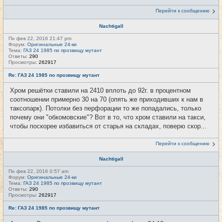
Перейти к сообщению
Nachtigall
Пн фев 22, 2016 21:47 pm
Форум:
Оригинальные 24-ки
Тема:
ГАЗ 24 1985 по прозвищу мутант
Ответы:
290
Просмотры:
262917
Re: ГАЗ 24 1985 по прозвищу мутант
Хром решётки ставили на 2410 вплоть до 92г. в процентном
соотношении примерно 30 на 70 (опять же приходивших к нам в
таксопарк). Потолки без перфорации то же попадались, только
почему они "обкомовские"? Вот в то, что хром ставили на такси,
чтобы поскорее избавиться от старья на складах, поверю скор...
Перейти к сообщению
Nachtigall
Пн фев 22, 2016 0:57 am
Форум:
Оригинальные 24-ки
Тема:
ГАЗ 24 1985 по прозвищу мутант
Ответы:
290
Просмотры:
262917
Re: ГАЗ 24 1985 по прозвищу мутант