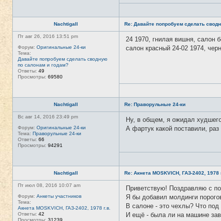
Nachtigall
Re: Давайте попробуем сделать сводн
Пт авг 26, 2016 13:51 pm
24 1970, гнилая вишня, салон 
Форум:
Оригинальные 24-ки
салон красный 24-02 1974, чер
Тема:
Давайте попробуем сделать сводную
по салонам и годам?
Ответы:
49
Просмотры:
69580
Nachtigall
Re: Праворульные 24-ки
Вс авг 14, 2016 23:49 pm
Ну, в общем, я ожидал худшего
Форум:
Оригинальные 24-ки
А фартук какой поставили, раз
Тема:
Праворульные 24-ки
Ответы:
66
Просмотры:
94291
Nachtigall
Re: Акнета MOSKVICH, ГАЗ-2402, 1978 г
Пт июл 08, 2016 10:07 am
Приветствую! Поздравляю с по
Форум:
Анкеты участников
Я бы добавил молдинги порогов
Тема:
В салоне - это чехлы? Что под
Акнета MOSKVICH, ГАЗ-2402, 1978 г.в.
Ответы:
42
И ещё - была ли на машине за
Просмотры:
31239