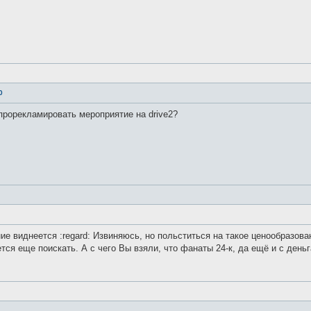
0
 прорекламировать мероприятие на drive2?
ие виднеется :regard: Извиняюсь, но польститься на такое ценообразован
тся еще поискать. А с чего Вы взяли, что фанаты 24-к, да ещё и с день