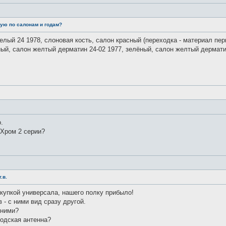
ую по салонам и годам?
белый 24 1978, слоновая кость, салон красный (переходка - материал пе
ный, салон желтый дерматин 24-02 1977, зелёный, салон желтый дерматин
.
 Хром 2 серии?
.в.
купкой универсала, нашего полку прибыло!
 - с ними вид сразу другой.
 ними?
водская антенна?