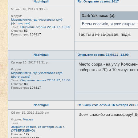
Nachtigall
Re: Открытие сезона 2017
Чт мар 16, 2017 9:33 am
Dark Yak писал(а):
Форум:
Мероприятия, где участвовал клуб
(фото-архив)
Всем спасибо, я уже открыл :
Тема:
Открытие сезона 22.04.17, 13.00
Ответы:
83
Так ты и не закрывал, поди.
Просмотры:
104817
Nachtigall
Открытие сезона 22.04.17, 13.00
Ср мар 15, 2017 23:31 pm
Место сбора - на углу Коломе
Форум:
набережная 70) и 10 минут пос
Мероприятия, где участвовал клуб
(фото-архив)
Тема:
Открытие сезона 22.04.17, 13.00
Ответы:
83
Просмотры:
104817
Nachtigall
Re: Закрытие сезона 15 октября 2016
Сб окт 15, 2016 21:39 pm
Всем спасибо за атмосферу! Д
Форум:
Москва
Тема:
Закрытие сезона 15 октября 2016 г.
(УТВЕРЖДЕНО)
Ответы:
129
Просмотры:
141781