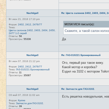
Nachtigall
Re: Цвета салонов 2402, 2403, 2404, 2
Вт июн 21, 2016 17:10 pm
MOSKVICH писал(а):
Форум:
2402, 2412, 2476/77
Тема:
Цвета салонов 2402, 2403, 2404, 2450,
Скажите, а такой салон колхо
2477 1-2 серий
Ответы:
56
Да
Просмотры:
55336
Nachtigall
Re: ГАЗ-310221 Бронированный
Вт июн 07, 2016 21:12 pm
Ого, первый раз такое вижу.
Форум:
2402, 2412, 2476/77
Какой мотор и коробка?
Тема:
ГАЗ-310221 Бронированный
Ездил на 3102 с мотором Тойот
Ответы:
11
Просмотры:
35087
Nachtigall
Re: Запчасти для ГАЗ-3102.
Сб май 07, 2016 11:02 am
Есть решетка новодельная, но
Форум:
Куплю
Тема:
Запчасти для ГАЗ-3102.
Ответы:
39