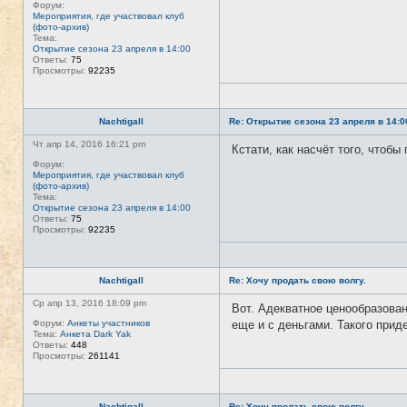
Форум:
Мероприятия, где участвовал клуб
(фото-архив)
Тема:
Открытие сезона 23 апреля в 14:00
Ответы:
75
Просмотры:
92235
Nachtigall
Re: Открытие сезона 23 апреля в 14:0
Чт апр 14, 2016 16:21 pm
Кстати, как насчёт того, чтобы
Форум:
Мероприятия, где участвовал клуб
(фото-архив)
Тема:
Открытие сезона 23 апреля в 14:00
Ответы:
75
Просмотры:
92235
Nachtigall
Re: Хочу продать свою волгу.
Ср апр 13, 2016 18:09 pm
Вот. Адекватное ценообразован
Форум:
Анкеты участников
еще и с деньгами. Такого приде
Тема:
Анкета Dark Yak
Ответы:
448
Просмотры:
261141
Nachtigall
Re: Хочу продать свою волгу.