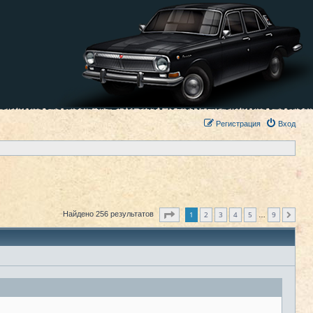
Регистрация
Вход
Страница
1
из
9
1
2
3
4
5
9
Найдено 256 результатов
След.
…