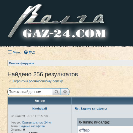
Меню
FAQ
Список форумов
Найдено 256 результатов
Перейти к расширенному поиску
Поиск
Расширенный поиск
Автор
Nachtigall
Re: Задние катафоты
Ср ноя 29, 2017 12:15 pm
X-Tuning писал(а):
Форум:
Оригинальные 24-ки
Тема:
Задние катафоты
Ответы:
6
offtop