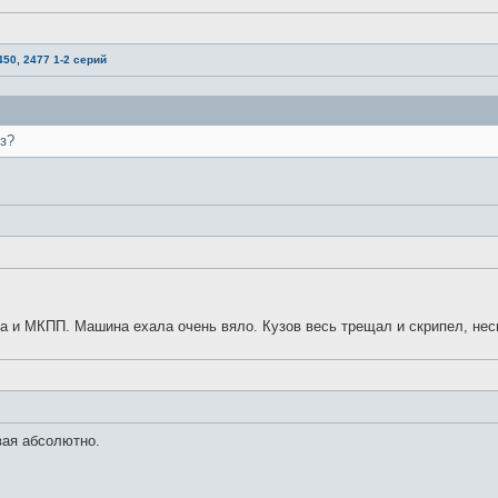
450, 2477 1-2 серий
з?
а и МКПП. Машина ехала очень вяло. Кузов весь трещал и скрипел, нес
вая абсолютно.