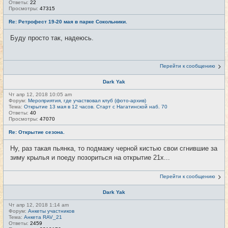
Ответы:
22
Просмотры:
47315
Re: Ретрофест 19-20 мая в парке Сокольники.
Буду просто так, надеюсь.
Перейти к сообщению
Dark Yak
Чт апр 12, 2018 10:05 am
Форум:
Мероприятия, где участвовал клуб (фото-архив)
Тема:
Открытие 13 мая в 12 часов. Старт с Нагатинской наб. 70
Ответы:
40
Просмотры:
47070
Re: Открытие сезона.
Ну, раз такая пьянка, то подмажу черной кистью свои сгнившие за
зиму крылья и поеду позориться на открытие 21х...
Перейти к сообщению
Dark Yak
Чт апр 12, 2018 1:14 am
Форум:
Анкеты участников
Тема:
Анкета RAV_21
Ответы:
2459