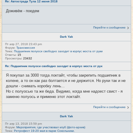
Re: Автострада Тула 12 июня 2018
Доживём - поедем
Перейти к сообщению
Dark Yak
Пт апр 27, 2018 23:43 pm
Форум:
Трансмиссия
Тема:
Подшипник полуоси свободно заходит в корпус моста от руки
Ответы:
15
Просмотры:
23432
Re: Подшипник полуоси свободно заходит в корпус моста от рук
Я покупал за 3000 тогда локтайт, чтобы закрепить подшипник в
колене, а то он как раз болтается и не держится. Но руки так и не
дошли - снимать коробку лень...
Но с полуосью та же беда. Видимо, когда мне надоест свист - я
заменю полуось и применю этот локтайт.
Перейти к сообщению
Dark Yak
Пт апр 13, 2018 15:59 pm
Форум:
Мероприятия, где участвовал клуб (фото-архив)
Тема:
Ретрофест 19-20 мая в парке Сокольники.