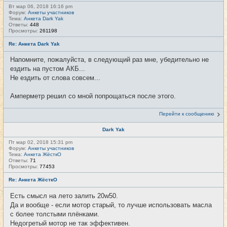
Вт мар 06, 2018 16:16 pm
Форум:
Анкеты участников
Тема:
Анкета Dark Yak
Ответы:
448
Просмотры:
261198
Re: Анкета Dark Yak
Напомните, пожалуйста, в следующий раз мне, убедительно не
ездить на пустом АКБ...
Не ездить от слова совсем...
Амперметр решил со мной попрощаться после этого.
Перейти к сообщению
Dark Yak
Пт мар 02, 2018 15:31 pm
Форум:
Анкеты участников
Тема:
Анкета ЖёсткО
Ответы:
71
Просмотры:
77453
Re: Анкета ЖёсткО
Есть смысл на лето залить 20w50.
Да и вообще - если мотор старый, то лучше использовать масла
с более толстыми плёнками.
Недогретый мотор не так эффективен.