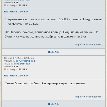
Ответы:
448
Просмотры:
261198
Re: Анкета Dark Yak
Современная полуось прошла около 15000 и запела. Буду менять
- посмотрю, что да как.
UP Запело, похоже, войлочное кольцо. Подшипник отличный. И
били, и стучали, и давили, и дёргали, и шатали - всё ок...
Перейти к сообщению
Dark Yak
Ср мар 07, 2018 12:39 pm
Форум:
Анкеты участников
Тема:
Анкета Dark Yak
Ответы:
448
Просмотры:
261198
Re: Анкета Dark Yak
Очень большой ток был. Амперметр нагрелся и уплыл.
Перейти к сообщению
Dark Yak