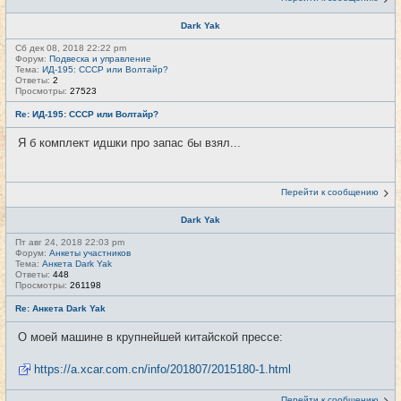
Dark Yak
Сб дек 08, 2018 22:22 pm
Форум:
Подвеска и управление
Тема:
ИД-195: СССР или Волтайр?
Ответы:
2
Просмотры:
27523
Re: ИД-195: СССР или Волтайр?
Я б комплект идшки про запас бы взял...
Перейти к сообщению
Dark Yak
Пт авг 24, 2018 22:03 pm
Форум:
Анкеты участников
Тема:
Анкета Dark Yak
Ответы:
448
Просмотры:
261198
Re: Анкета Dark Yak
О моей машине в крупнейшей китайской прессе:
https://a.xcar.com.cn/info/201807/2015180-1.html
Перейти к сообщению