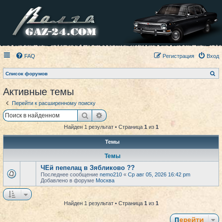
FAQ
Регистрация
Вход
П
Список форумов
о
и
Активные темы
с
к
Перейти к расширенному поиску
Поиск
Расширенный поиск
Найден 1 результат • Страница
1
из
1
Темы
Темы
ЧЕй пепелац в Зябликово ??
Последнее сообщение
nemo210
«
Ср авг 05, 2026 16:42 pm
Добавлено в форуме
Москва
Найден 1 результат • Страница
1
из
1
Перейти