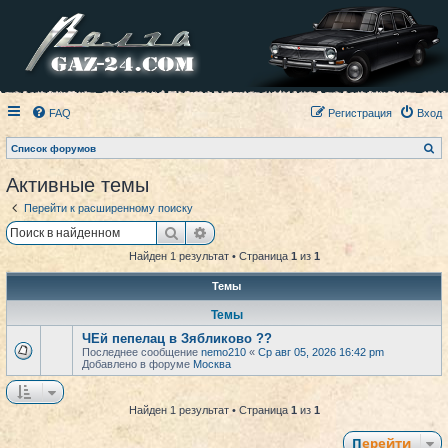
FAQ
Регистрация
Вход
П
Список форумов
о
и
Активные темы
с
к
Перейти к расширенному поиску
Поиск
Расширенный поиск
Найден 1 результат • Страница
1
из
1
Темы
Темы
ЧЕй пепелац в Зябликово ??
Последнее сообщение
nemo210
«
Ср авг 05, 2026 16:42 pm
Добавлено в форуме
Москва
Найден 1 результат • Страница
1
из
1
Перейти