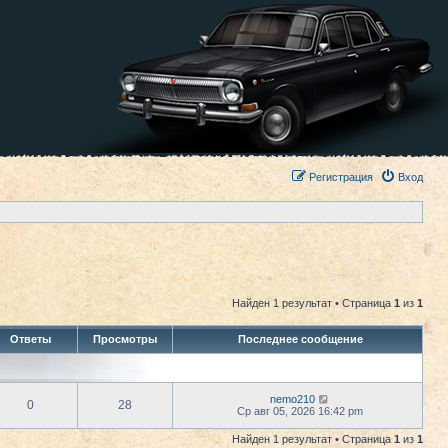
Регистрация
Вход
Найден 1 результат • Страница
1
из
1
Ответы
Просмотры
Последнее сообщение
nemo210
0
28
Ср авг 05, 2026 16:42 pm
Найден 1 результат • Страница
1
из
1