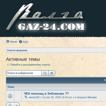
Меню
FAQ
Список форумов
Активные темы
Перейти к расширенному поиску
Поиск
Расширенный поиск
Т
Темы
ЧЕй пепелац в Зябликово ??
nemo210
» Ср авг 05, 2026 16:42 pm » в форуме
Москва