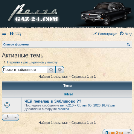
FAQ
Регистрация
Вход
П
Список форумов
о
и
Активные темы
с
к
Перейти к расширенному поиску
Поиск
Расширенный поиск
Найден 1 результат • Страница
1
из
1
Темы
Темы
ЧЕй пепелац в Зябликово ??
Последнее сообщение
nemo210
«
Ср авг 05, 2026 16:42 pm
Добавлено в форуме
Москва
Найден 1 результат • Страница
1
из
1
Перейти