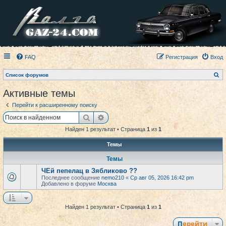
FAQ
Регистрация
Вход
П
Список форумов
о
и
Активные темы
с
к
Перейти к расширенному поиску
Поиск
Расширенный поиск
Найден 1 результат • Страница
1
из
1
Темы
Темы
ЧЕй пепелац в Зябликово ??
Последнее сообщение
nemo210
«
Ср авг 05, 2026 16:42 pm
Добавлено в форуме
Москва
Найден 1 результат • Страница
1
из
1
Перейти