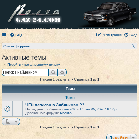
FAQ
Регистрация
Вход
П
Список форумов
о
и
Активные темы
с
к
Перейти к расширенному поиску
Поиск
Расширенный поиск
Найден 1 результат • Страница
1
из
1
Темы
Темы
ЧЕй пепелац в Зябликово ??
Последнее сообщение
nemo210
«
Ср авг 05, 2026 16:42 pm
Добавлено в форуме
Москва
Найден 1 результат • Страница
1
из
1
Перейти