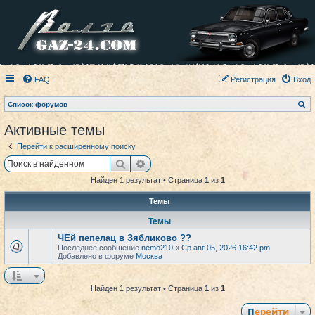
FAQ
Регистрация
Вход
П
Список форумов
о
и
Активные темы
с
к
Перейти к расширенному поиску
Поиск
Расширенный поиск
Найден 1 результат • Страница
1
из
1
Темы
Темы
ЧЕй пепелац в Зябликово ??
Последнее сообщение
nemo210
«
Ср авг 05, 2026 16:42 pm
Добавлено в форуме
Москва
Найден 1 результат • Страница
1
из
1
Перейти