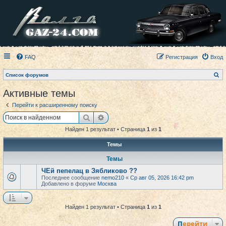
FAQ
Регистрация
Вход
П
Список форумов
о
и
Активные темы
с
к
Перейти к расширенному поиску
Поиск
Расширенный поиск
Найден 1 результат • Страница
1
из
1
Темы
Темы
ЧЕй пепелац в Зябликово ??
Последнее сообщение
nemo210
«
Ср авг 05, 2026 16:42 pm
Добавлено в форуме
Москва
Найден 1 результат • Страница
1
из
1
Перейти