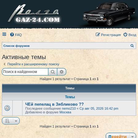
FAQ
Регистрация
Вход
П
Список форумов
о
и
Активные темы
с
к
Перейти к расширенному поиску
Поиск
Расширенный поиск
Найден 1 результат • Страница
1
из
1
Темы
Темы
ЧЕй пепелац в Зябликово ??
Последнее сообщение
nemo210
«
Ср авг 05, 2026 16:42 pm
Добавлено в форуме
Москва
Найден 1 результат • Страница
1
из
1
Перейти