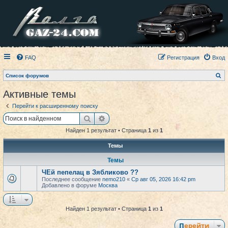
FAQ
Регистрация
Вход
П
Список форумов
о
и
Активные темы
с
к
Перейти к расширенному поиску
Поиск
Расширенный поиск
Найден 1 результат • Страница
1
из
1
Темы
Темы
ЧЕй пепелац в Зябликово ??
Последнее сообщение
nemo210
«
Ср авг 05, 2026 16:42 pm
Добавлено в форуме
Москва
Найден 1 результат • Страница
1
из
1
Перейти