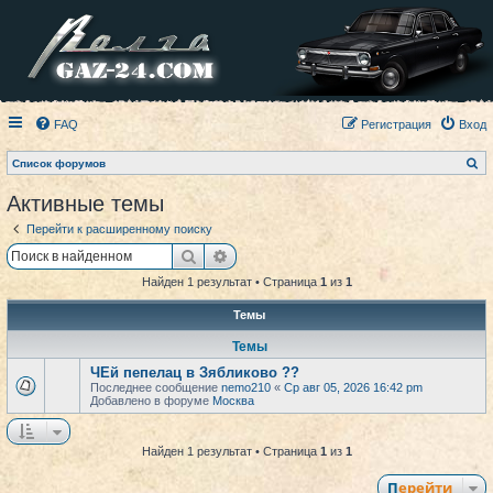
FAQ
Регистрация
Вход
П
Список форумов
о
и
Активные темы
с
к
Перейти к расширенному поиску
Поиск
Расширенный поиск
Найден 1 результат • Страница
1
из
1
Темы
Темы
ЧЕй пепелац в Зябликово ??
Последнее сообщение
nemo210
«
Ср авг 05, 2026 16:42 pm
Добавлено в форуме
Москва
Найден 1 результат • Страница
1
из
1
Перейти